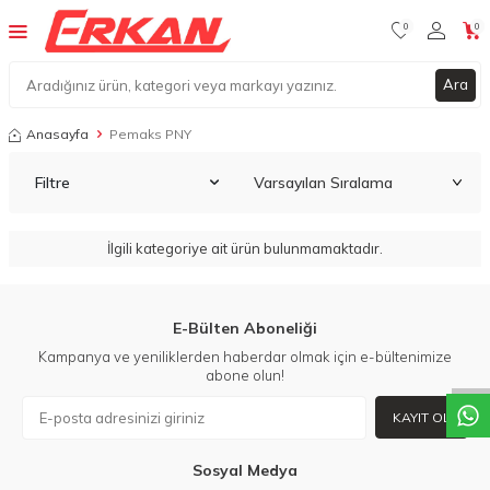
0
0
Ara
Anasayfa
Pemaks PNY
Filtre
İlgili kategoriye ait ürün bulunmamaktadır.
W
h
a
t
a
p
p
D
e
s
t
e
H
a
t
t
E-Bülten Aboneliği
Kampanya ve yeniliklerden haberdar olmak için e-bültenimize
abone olun!
KAYIT OL
Sosyal Medya