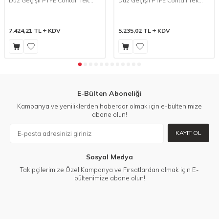
Düz Geçişli PTFE Contalı Tek
Düz Geçişli PTFE Contalı Tek
Etkili N.K. Pistonlu Vana - Seri:
Etkili N.K. Pistonlu Vana - Seri:
PPV-20S Dişli Tip
PPV-10S Dişli Tip
7.424,21
TL
KDV
5.235,02
TL
KDV
E-Bülten Aboneliği
Kampanya ve yeniliklerden haberdar olmak için e-bültenimize
abone olun!
KAYIT OL
Sosyal Medya
Takipçilerimize Özel Kampanya ve Fırsatlardan olmak için E-
bültenimize abone olun!