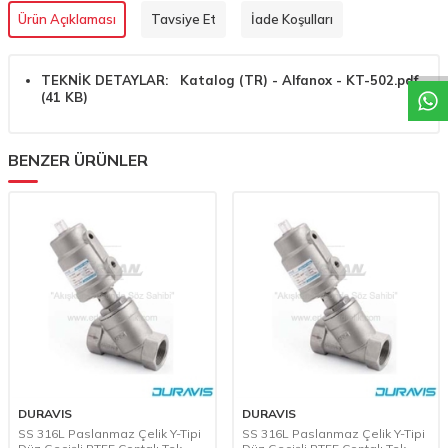
W
h
a
t
a
p
p
D
e
s
t
e
H
a
t
t
Ürün Açıklaması
Tavsiye Et
İade Koşulları
TEKNİK DETAYLAR:
Katalog (TR) - Alfanox - KT-502.pdf
(41 KB)
BENZER ÜRÜNLER
DURAVIS
DURAVIS
SS 316L Paslanmaz Çelik Y-Tipi
SS 316L Paslanmaz Çelik Y-Tipi