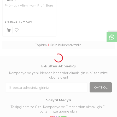
TR-005
Pnömatik Alüminyum Profil Boru
W
h
a
t
a
p
p
D
e
s
t
e
H
a
t
t
1.646,21
TL
KDV
Toplam
1
ürün bulunmaktadır.
E-Bülten Aboneliği
Kampanya ve yeniliklerden haberdar olmak için e-bültenimize
abone olun!
KAYIT OL
Sosyal Medya
Takipçilerimize Özel Kampanya ve Fırsatlardan olmak için E-
bültenimize abone olun!