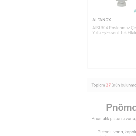
ALFANOX
AISI 304 Paslanmaz Çel
Yollu Eş Eksenli Tek Etkili
Pistonlu Vana - Seri: 50
Tip
Toplam
27
ürün bulunma
Pnömat
Pnömatik pistonlu vana,
Pistonlu vana, kapalı