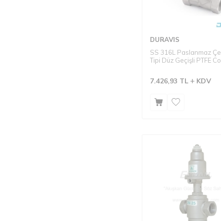
DURAVIS
SS 316L Paslanmaz Çel
Tipi Düz Geçişli PTFE Co
Tek Etkili N.K. Pistonlu 
Seri: PPV-20S Dişli Tip
7.426,93
TL
KDV