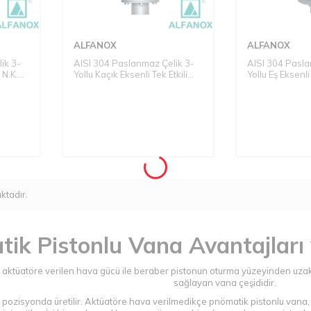
ALFANOX
ALFANOX
ik 3-
AISI 304 Paslanmaz Çelik 3-
AISI 304 Pasla
 N.K.
Yollu Kaçık Eksenli Tek Etkili
Yollu Eş Eksenli 
4 Dişli
N.K. Pistonlu Vana - Seri: 505
Pistonlu Vana -
Boru Uçlu Tip
Uçlu Tip
ktadır.
ik Pistonlu Vana Avantajları 
 aktüatöre verilen hava gücü ile beraber pistonun oturma yüzeyinden uzakl
sağlayan vana çeşididir.
 pozisyonda üretilir. Aktüatöre hava verilmedikçe pnömatik pistonlu vana, 