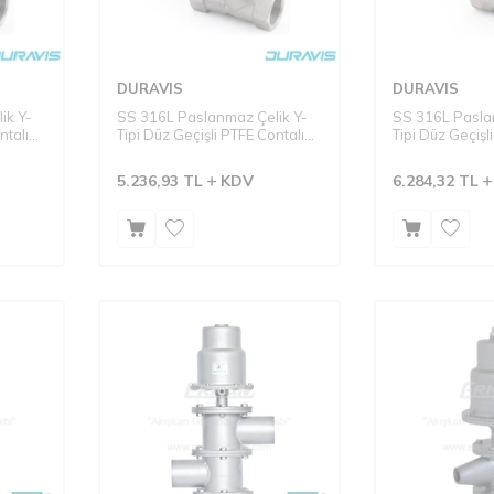
DURAVIS
DURAVIS
ik Y-
SS 316L Paslanmaz Çelik Y-
SS 316L Pasla
ntalı
Tipi Düz Geçişli PTFE Contalı
Tipi Düz Geçişl
Vana -
Tek Etkili N.K. Pistonlu Vana -
Tek Etkili N.K. 
Seri: PPV-10S Dişli Tip
Pistonlu Vana 
5.236,93
TL
KDV
6.284,32
TL
Dişli Tip (Ant