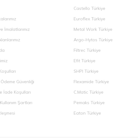
Castello Türkiye
alarımız
Euroflex Türkiye
e İmalatlarımız
Metal Work Türkiye
Alanlarımız
Argo-Hytos Türkiye
da
Filtrec Türkiye
imiz
Efit Türkiye
Koşulları
SHPI Türkiye
ve Ödeme Güvenliği
Flexamide Türkiye
e İade Koşulları
C.Matic Türkiye
 Kullanım Şartları
Pemaks Türkiye
zleşmesi
Eaton Türkiye