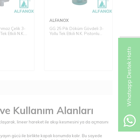
ALFANOX
nmaz Çelik 3-
GG 25 Pik Döküm Gövdeli 3-
Tek Etkili N.K.
Yollu Tek Etkili N.K. Pistonlu
 Seri: 503 Boru
Vana - Seri: 703 PN16 Flanşlı
Tip
Whatsapp Destek Hattı
ve Kullanım Alanları
aşarak, lineer hareket ile akışı kesmesini ya da açmasını
yayın gücü ile birlikte kapalı konumda kalır. Bu sayede