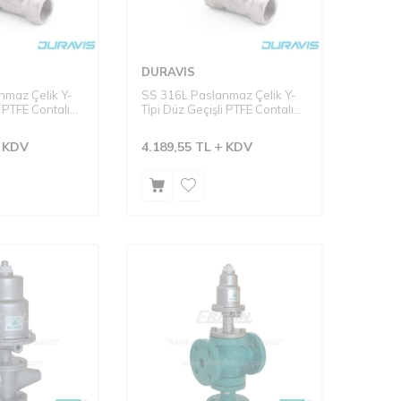
DURAVIS
nmaz Çelik Y-
SS 316L Paslanmaz Çelik Y-
i PTFE Contalı
Tipi Düz Geçişli PTFE Contalı
PA Aktüatörlü
Tek Etkili N.K. PA Aktüatörlü
- Seri: PPV-20P
Pistonlu Vana - Seri: PPV-10P
KDV
4.189,55
TL
KDV
i-Waterhammer)
Dişli Tip