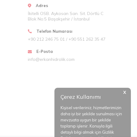
Adres
İkitelli OSB. Aykosan San. Sit. Dörtlü C
Blok No:5 Başakşehir / İstanbul
Telefon Numarası
+90 212 246 75 01 / +90 551 262 35 47
E-Posta
info@erkanhidrolik.com
X
Çerez Kullanımı
Kişisel verileriniz, hizmetlerimizin
daha iyi bir şekilde sunulması için
mevzuata uygun bir şekilde
toplanıp işlenir. Konuyla ilgili
detaylı bilgi almak için Gizlilik