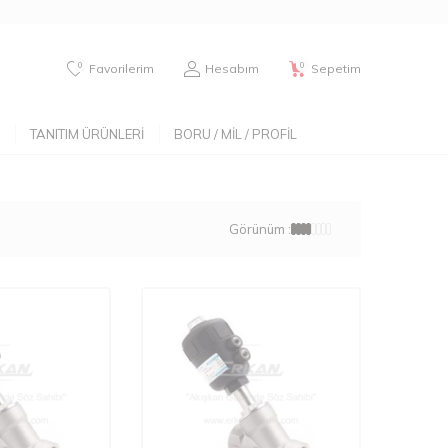
0
0
Favorilerim
Hesabım
Sepetim
TANITIM ÜRÜNLERI
BORU / MIL / PROFIL
Görünüm :