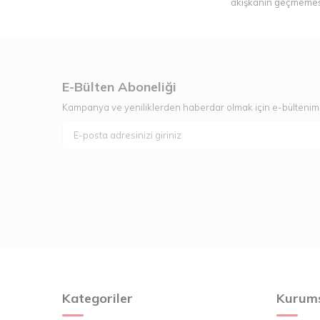
akışkanın geçmemesin
Piston vana, birçok f
tesislerinde aktif olara
sıcaklıkta çalışan de
E-Bülten Aboneliği
endü
Kampanya ve yeniliklerden haberdar olmak için e-bültenim
2 parçalı küresel vana, g
sunar. Gövde kısmı, kend
Böylece sistemin tüm çe
entegre edilebilen pnöm
Pistonlu vana fiyatları, 
vana fiyatları, h
e
Kategoriler
Kurum