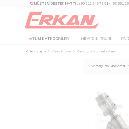
MÜŞTERI DESTEK HATTI :
+90 212 246 75 01 / +90 551 26
TÜM KATEGORILER
HIDROLIK GRUBU
PNÖ
Anasayfa
Vana Grubu
Pnömatik Pistonlu Vana