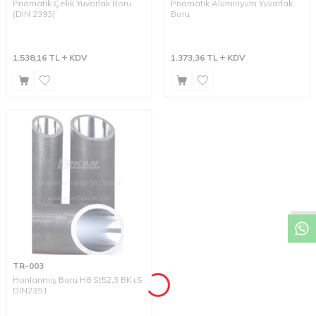
Pnömatik Çelik Yuvarlak Boru
Pnömatik Alüminyum Yuvarlak
(DIN 2393)
Boru
1.538,16
TL
KDV
1.373,36
TL
KDV
W
h
a
t
a
p
p
D
e
s
t
e
H
a
t
t
TR-003
Honlanmış Boru H8 St52,3 BK+S
DIN2391