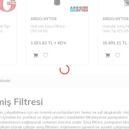
ARGO-HYTOS
ARGO-HYTOS
at Tipi
Hidrolik Emiş Filtresi -
Hidrolik Emiş Fi
i)
(S0.0426)
Üstü Tip (ES 09
1.031,62
TL
KDV
15.691,11
TL
ktadır.
iş Filtresi
ün çalışabilmesi için en önemli unsurlardan biri, temiz ve saf akışkandır. Hid
çindeki kir, partikül ve diğer yabancı maddeleri filtreleyerek pompaların ko
palanmasını sağlayarak sistemin ömrünü uzatır. Emiş filtresi, pompanın tıkan
 kalkanı olarak çalışan emiş filtreleri, makinelerin güvenli ve sürekli çalışm