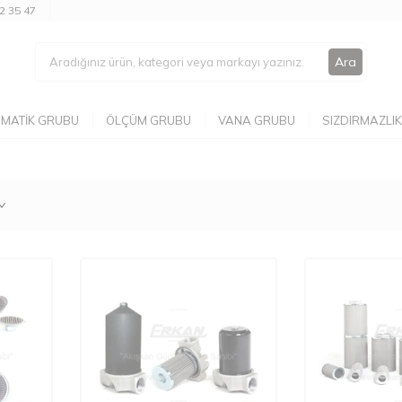
2 35 47
Ara
MATIK GRUBU
ÖLÇÜM GRUBU
VANA GRUBU
SIZDIRMAZLIK