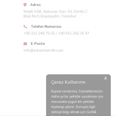
rformansı için bu filtreler kullanılır. Nerede bir hidrolik
Adres
İkitelli OSB. Aykosan San. Sit. Dörtlü C
Blok No:5 Başakşehir / İstanbul
 GEM-FA öne çıkmaktadır.
Telefon Numarası
 emiş filtreleri, özellikle ağır yük taşıyan makineler için
+90 212 246 75 01 / +90 551 262 35 47
GO-HYTOS filtreleri, sistem performansını artırır ve bakım
E-Posta
r diğer markadır. FILTREC filtreleri, yüksek kaliteli
info@erkanhidrolik.com
mik çözümler sunar, hem de yüksek basınçlı sistemlerde
iş filtreleri, hem küçük hem de büyük sistemlerde mükemmel
viyeye çıkarır. Üstün kalite ve uygun fiyat dengesini
X
ltreleri üretmekte, işletmelere güvenilir çözümler
Çerez Kullanımı
Kişisel verileriniz, hizmetlerimizin
daha iyi bir şekilde sunulması için
mevzuata uygun bir şekilde
toplanıp işlenir. Konuyla ilgili
detaylı bilgi almak için Gizlilik