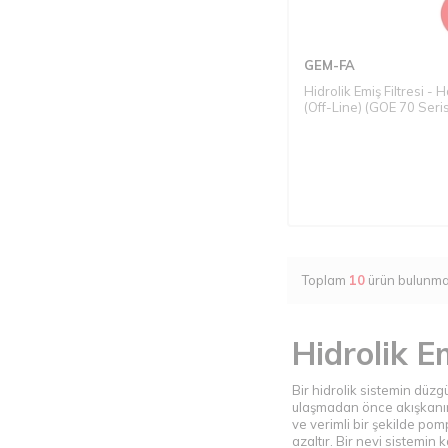
GEM-FA
Hidrolik Emiş Filtresi - H
(Off-Line) (GOE 70 Seris
Toplam
10
ürün bulunma
Hidrolik Em
Bir hidrolik sistemin düzg
ulaşmadan önce akışkanın i
ve verimli bir şekilde pom
azaltır. Bir nevi sistemin