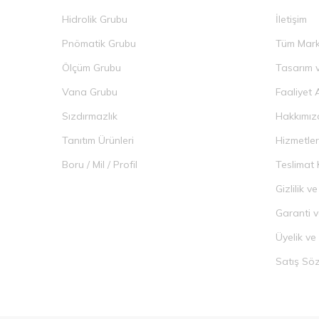
hayati öneme sahiptir. Ayrı
Hidrolik Grubu
İletişim
sistem varsa, orada emiş f
Hidrolik Emi
Pnömatik Grubu
Tüm Mark
Ölçüm Grubu
Tasarım v
Hidrolik emiş filtreleri 
ARGO-HYTOS, yenilikçi tekn
Vana Grubu
Faaliyet 
ideal olup, dayanıklılık 
ihtiyacını minimuma indirir
Sızdırmazlık
Hakkımız
FILTREC, hidrolik filtrele
Tanıtım Ürünleri
Hizmetler
malzemeleri ve hassas fil
mükemmel performans sa
Boru / Mil / Profil
Teslimat 
GEM-FA, müşteri odaklı ya
uyum sağlar. Uzun ömürlü ve
Gizlilik 
arayanlar için GEM-FA mü
Garanti v
Her üç marka da hidrolik s
sunmaktadır.
Üyelik ve
Satış Sö