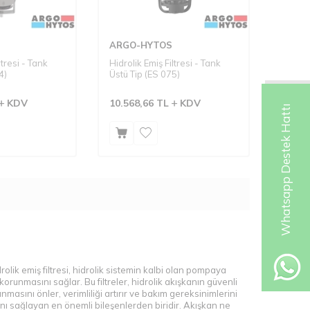
ARGO-HYTOS
ltresi - Tank
Hidrolik Emiş Filtresi - Tank
4)
Üstü Tip (ES 075)
KDV
10.568,66
TL
KDV
Whatsapp Destek Hattı
rolik emiş filtresi, hidrolik sistemin kalbi olan pompaya
runmasını sağlar. Bu filtreler, hidrolik akışkanın güvenli
masını önler, verimliliği artırır ve bakım gereksinimlerini
asını sağlayan en önemli bileşenlerden biridir. Akışkan ne