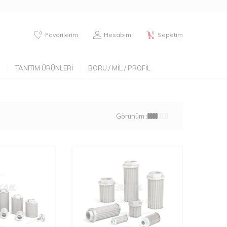
0
0
Favorilerim
Hesabım
Sepetim
TANITIM ÜRÜNLERI
BORU / MIL / PROFIL
Görünüm :