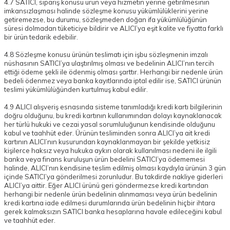
4.7 SATICI, sipariş konusu ürün veya hizmetin yerine getirilmesinin
imkansızlaşması halinde sözleşme konusu yükümlülüklerini yerine
getiremezse, bu durumu, sözleşmeden doğan ifa yükümlülüğünün
süresi dolmadan tüketiciye bildirir ve ALICI’ya eşit kalite ve fiyatta farklı
bir ürün tedarik edebilir.
4.8 Sözleşme konusu ürünün teslimatı için işbu sözleşmenin imzalı
nüshasının SATICI’ya ulaştırılmış olması ve bedelinin ALICI’nın tercih
ettiği ödeme şekli ile ödenmiş olması şarttır. Herhangi bir nedenle ürün
bedeli ödenmez veya banka kayıtlarında iptal edilir ise, SATICI ürünün
teslimi yükümlülüğünden kurtulmuş kabul edilir.
4.9 ALICI alışveriş esnasında sisteme tanımladığı kredi kartı bilgilerinin
doğru olduğunu, bu kredi kartının kullanımından dolayı kaynaklanacak
her türlü hukuki ve cezai yasal sorumluluğunun kendisinde olduğunu
kabul ve taahhüt eder. Ürünün tesliminden sonra ALICI’ya ait kredi
kartının ALICI’nın kusurundan kaynaklanmayan bir şekilde yetkisiz
kişilerce haksız veya hukuka aykırı olarak kullanılması nedeni ile ilgili
banka veya finans kuruluşun ürün bedelini SATICI’ya ödememesi
halinde, ALICI’nın kendisine teslim edilmiş olması kaydıyla ürünün 3 gün
içinde SATICI’ya gönderilmesi zorunludur. Bu takdirde nakliye giderleri
ALICI’ya aittir. Eğer ALICI ürünü geri göndermezse kredi kartından
herhangi bir nedenle ürün bedelinin alınmaması veya ürün bedelinin
kredi kartına iade edilmesi durumlarında ürün bedelinin hiçbir ihtara
gerek kalmaksızın SATICI banka hesaplarına havale edileceğini kabul
ve taahhüt eder.