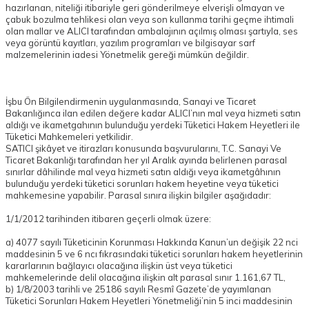
hazırlanan, niteliği itibariyle geri gönderilmeye elverişli olmayan ve
çabuk bozulma tehlikesi olan veya son kullanma tarihi geçme ihtimali
olan mallar ve ALICI tarafından ambalajının açılmış olması şartıyla, ses
veya görüntü kayıtları, yazılım programları ve bilgisayar sarf
malzemelerinin iadesi Yönetmelik gereği mümkün değildir.
İşbu Ön Bilgilendirmenin uygulanmasında, Sanayi ve Ticaret
Bakanlığınca ilan edilen değere kadar ALICI’nın mal veya hizmeti satın
aldığı ve ikametgahının bulunduğu yerdeki Tüketici Hakem Heyetleri ile
Tüketici Mahkemeleri yetkilidir.
SATICI şikâyet ve itirazları konusunda başvurularını, T.C. Sanayi Ve
Ticaret Bakanlığı tarafından her yıl Aralık ayında belirlenen parasal
sınırlar dâhilinde mal veya hizmeti satın aldığı veya ikametgâhının
bulunduğu yerdeki tüketici sorunları hakem heyetine veya tüketici
mahkemesine yapabilir. Parasal sınıra ilişkin bilgiler aşağıdadır:
1/1/2012 tarihinden itibaren geçerli olmak üzere:
a) 4077 sayılı Tüketicinin Korunması Hakkında Kanun’un değişik 22 nci
maddesinin 5 ve 6 ncı fıkrasındaki tüketici sorunları hakem heyetlerinin
kararlarının bağlayıcı olacağına ilişkin üst veya tüketici
mahkemelerinde delil olacağına ilişkin alt parasal sınır 1.161,67 TL,
b) 1/8/2003 tarihli ve 25186 sayılı Resmî Gazete’de yayımlanan
Tüketici Sorunları Hakem Heyetleri Yönetmeliği’nin 5 inci maddesinin