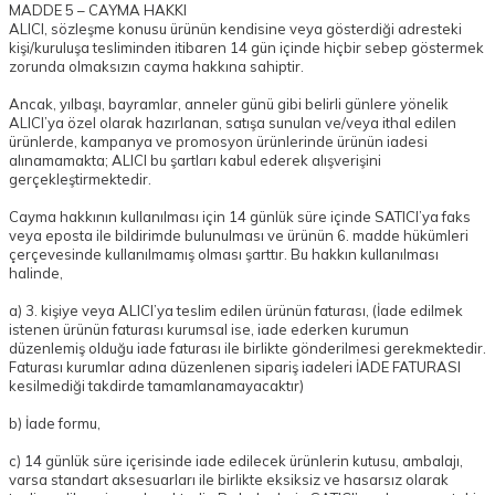
MADDE 5 – CAYMA HAKKI
ALICI, sözleşme konusu ürünün kendisine veya gösterdiği adresteki
kişi/kuruluşa tesliminden itibaren 14 gün içinde hiçbir sebep göstermek
zorunda olmaksızın cayma hakkına sahiptir.
Ancak, yılbaşı, bayramlar, anneler günü gibi belirli günlere yönelik
ALICI’ya özel olarak hazırlanan, satışa sunulan ve/veya ithal edilen
ürünlerde, kampanya ve promosyon ürünlerinde ürünün iadesi
alınamamakta; ALICI bu şartları kabul ederek alışverişini
gerçekleştirmektedir.
Cayma hakkının kullanılması için 14 günlük süre içinde SATICI’ya faks
veya eposta ile bildirimde bulunulması ve ürünün 6. madde hükümleri
çerçevesinde kullanılmamış olması şarttır. Bu hakkın kullanılması
halinde,
a) 3. kişiye veya ALICI’ya teslim edilen ürünün faturası, (İade edilmek
istenen ürünün faturası kurumsal ise, iade ederken kurumun
düzenlemiş olduğu iade faturası ile birlikte gönderilmesi gerekmektedir.
Faturası kurumlar adına düzenlenen sipariş iadeleri İADE FATURASI
kesilmediği takdirde tamamlanamayacaktır)
b) İade formu,
c) 14 günlük süre içerisinde iade edilecek ürünlerin kutusu, ambalajı,
varsa standart aksesuarları ile birlikte eksiksiz ve hasarsız olarak