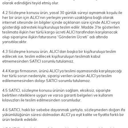
olarak edindiğini teyid etmiş olur.
4.2 Sözleşme konusu ürün, yasal 30 günlük süreyi aşmamak koşulu ile
her bir ürün için ALICI’nın yerleşim yerinin uzaklığına bağlı olarak
internet sitesinde ön bilgiler içinde açıklanan süre içinde ALICI veya
gösterdiği adresteki kişi/kuruluşa teslim edilir. Madde 3’te gösterilen
teslimata ilişkin her türlü kargo ücreti ALICI tarafından karşılanacak
olup siparişine ilişkin faturasına “Gönderim Ücreti” adı altında
yansıtılacaktır.
4.3 Sözleşme konusu ürün, ALICI’dan başka bir kişi/kuruluşa teslim
edilecek ise, teslim edilecek kişi/kuruluşun teslimatı kabul
etmemesinden SATICI sorumlu tutulamaz.
4.4 Kargo firmasının, ürünü ALICI’ya teslimi aşamasında karşılaşacağı
her türlü sorun nedeniyle, siparişi verilen ürünün ALICI’ya teslim
edilememesinden dolayı SATICI sorumlu tutulamaz.
4.5 SATICI, sözleşme konusu ürünün sağlam, eksiksiz, siparişte
belirtilen niteliklere uygun ve varsa garanti belgeleri ve kullanım
kılavuzları ile teslim edilmesinden sorumludur.
4.6 SATICI, haklı bir sebebe dayanmak şartıyla, sözleşmeden doğan ifa
yükümlülüğünün süresi dolmadan ALICI’ya eşit kalite ve fiyatta farklı bir
ürün tedarik edebilir.