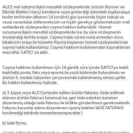
ALICI; mal satışına ilişkin mesafeli sözleşmelerde, ürünün (Konser ve
Etkinlik Biletleri Hariç) kendisine veya gösterdiği adresteki kişi/kuruluşa
teslim tarihinden itibaren 14 (ondört) gün içerisinde hiçbir hukuki ve
cezai sorumluluk üstlenmeksizin ve hiçbir gerekçe göstermeksizin malı
reddederek sözleşmeden cayma hakkını kullanabilir. Hizmet
sunumuna ilişkin mesafeli sözleşmelerde ise, bu süre sözleşmenin
imzalandığı tarihte başlar. Cayma hakkı süresi sona ermeden önce,
tüketicinin onayı ile hizmetin ifasına başlanan hizmet sözleşmelerinde
cayma hakkı kullanılamaz. Cayma hakkının kullanımından kaynaklanan
masraflar SATICI’ ya aittir.
Cayma hakkının kullanılması için 14 günlük süre içinde SATICI'ya iadeli
taahhütlü posta, faks veya eposta ile yazılı bildirimde bulunulması ve
ürünün 5. madde hükümleri çerçevesinde kullanılmamış olması şarttır.
Bu hakkın kullanılması halinde,
a) 3. kişiye veya ALICI’ya teslim edilen ürünün faturası, (İade edilmek
istenen ürünün faturası kurumsal ise, geri iade ederken kurumun
düzenlemiş olduğu iade faturası ile birlikte gönderilmesi gerekmektedir.
Faturası kurumlar adına düzenlenen sipariş iadeleri İADE FATURASI
kesilmediği takdirde tamamlanamayacaktır.)
b) İade formu,