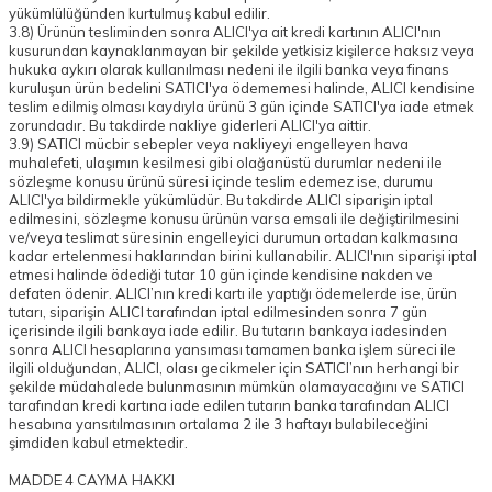
yükümlülüğünden kurtulmuş kabul edilir.
3.8) Ürünün tesliminden sonra ALICI'ya ait kredi kartının ALICI'nın
kusurundan kaynaklanmayan bir şekilde yetkisiz kişilerce haksız veya
hukuka aykırı olarak kullanılması nedeni ile ilgili banka veya finans
kuruluşun ürün bedelini SATICI'ya ödememesi halinde, ALICI kendisine
teslim edilmiş olması kaydıyla ürünü 3 gün içinde SATICI'ya iade etmek
zorundadır. Bu takdirde nakliye giderleri ALICI'ya aittir.
3.9) SATICI mücbir sebepler veya nakliyeyi engelleyen hava
muhalefeti, ulaşımın kesilmesi gibi olağanüstü durumlar nedeni ile
sözleşme konusu ürünü süresi içinde teslim edemez ise, durumu
ALICI'ya bildirmekle yükümlüdür. Bu takdirde ALICI siparişin iptal
edilmesini, sözleşme konusu ürünün varsa emsali ile değiştirilmesini
ve/veya teslimat süresinin engelleyici durumun ortadan kalkmasına
kadar ertelenmesi haklarından birini kullanabilir. ALICI'nın siparişi iptal
etmesi halinde ödediği tutar 10 gün içinde kendisine nakden ve
defaten ödenir. ALICI’nın kredi kartı ile yaptığı ödemelerde ise, ürün
tutarı, siparişin ALICI tarafından iptal edilmesinden sonra 7 gün
içerisinde ilgili bankaya iade edilir. Bu tutarın bankaya iadesinden
sonra ALICI hesaplarına yansıması tamamen banka işlem süreci ile
ilgili olduğundan, ALICI, olası gecikmeler için SATICI’nın herhangi bir
şekilde müdahalede bulunmasının mümkün olamayacağını ve SATICI
tarafından kredi kartına iade edilen tutarın banka tarafından ALICI
hesabına yansıtılmasının ortalama 2 ile 3 haftayı bulabileceğini
şimdiden kabul etmektedir.
MADDE 4 CAYMA HAKKI