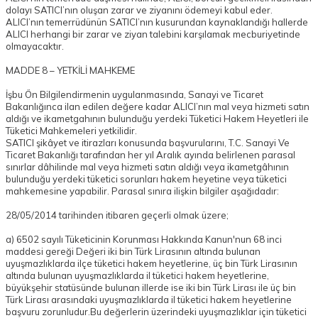
dolayı SATICI’nın oluşan zarar ve ziyanını ödemeyi kabul eder.
ALICI’nın temerrüdünün SATICI’nın kusurundan kaynaklandığı hallerde
ALICI herhangi bir zarar ve ziyan talebini karşılamak mecburiyetinde
olmayacaktır.
MADDE 8 – YETKİLİ MAHKEME
İşbu Ön Bilgilendirmenin uygulanmasında, Sanayi ve Ticaret
Bakanlığınca ilan edilen değere kadar ALICI’nın mal veya hizmeti satın
aldığı ve ikametgahının bulunduğu yerdeki Tüketici Hakem Heyetleri ile
Tüketici Mahkemeleri yetkilidir.
SATICI şikâyet ve itirazları konusunda başvurularını, T.C. Sanayi Ve
Ticaret Bakanlığı tarafından her yıl Aralık ayında belirlenen parasal
sınırlar dâhilinde mal veya hizmeti satın aldığı veya ikametgâhının
bulunduğu yerdeki tüketici sorunları hakem heyetine veya tüketici
mahkemesine yapabilir. Parasal sınıra ilişkin bilgiler aşağıdadır:
28/05/2014 tarihinden itibaren geçerli olmak üzere;
a) 6502 sayılı Tüketicinin Korunması Hakkında Kanun'nun 68 inci
maddesi gereği Değeri iki bin Türk Lirasının altında bulunan
uyuşmazlıklarda ilçe tüketici hakem heyetlerine, üç bin Türk Lirasının
altında bulunan uyuşmazlıklarda il tüketici hakem heyetlerine,
büyükşehir statüsünde bulunan illerde ise iki bin Türk Lirası ile üç bin
Türk Lirası arasındaki uyuşmazlıklarda il tüketici hakem heyetlerine
başvuru zorunludur.Bu değerlerin üzerindeki uyuşmazlıklar için tüketici