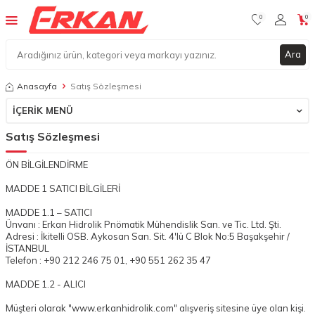
0
0
Ara
Anasayfa
Satış Sözleşmesi
İÇERIK MENÜ
Satış Sözleşmesi
ÖN BİLGİLENDİRME
MADDE 1 SATICI BİLGİLERİ
MADDE 1.1 – SATICI
Ünvanı : Erkan Hidrolik Pnömatik Mühendislik San. ve Tic. Ltd. Şti.
Adresi : İkitelli OSB. Aykosan San. Sit. 4'lü C Blok No:5 Başakşehir /
İSTANBUL
Telefon : +90 212 246 75 01, +90 551 262 35 47
MADDE 1.2 - ALICI
Müşteri olarak "www.erkanhidrolik.com" alışveriş sitesine üye olan kişi.