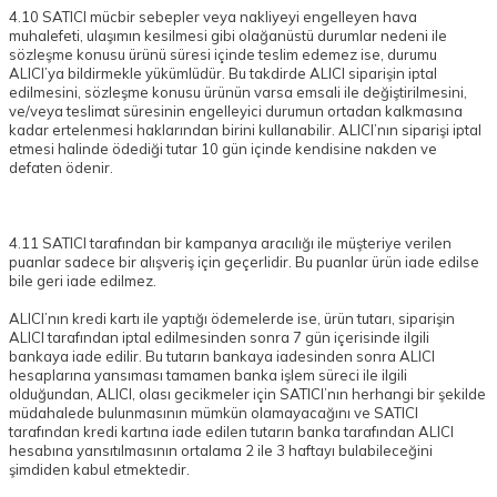
4.10 SATICI mücbir sebepler veya nakliyeyi engelleyen hava
muhalefeti, ulaşımın kesilmesi gibi olağanüstü durumlar nedeni ile
sözleşme konusu ürünü süresi içinde teslim edemez ise, durumu
ALICI’ya bildirmekle yükümlüdür. Bu takdirde ALICI siparişin iptal
edilmesini, sözleşme konusu ürünün varsa emsali ile değiştirilmesini,
ve/veya teslimat süresinin engelleyici durumun ortadan kalkmasına
kadar ertelenmesi haklarından birini kullanabilir. ALICI’nın siparişi iptal
etmesi halinde ödediği tutar 10 gün içinde kendisine nakden ve
defaten ödenir.
4.11 SATICI tarafından bir kampanya aracılığı ile müşteriye verilen
puanlar sadece bir alışveriş için geçerlidir. Bu puanlar ürün iade edilse
bile geri iade edilmez.
ALICI’nın kredi kartı ile yaptığı ödemelerde ise, ürün tutarı, siparişin
ALICI tarafından iptal edilmesinden sonra 7 gün içerisinde ilgili
bankaya iade edilir. Bu tutarın bankaya iadesinden sonra ALICI
hesaplarına yansıması tamamen banka işlem süreci ile ilgili
olduğundan, ALICI, olası gecikmeler için SATICI’nın herhangi bir şekilde
müdahalede bulunmasının mümkün olamayacağını ve SATICI
tarafından kredi kartına iade edilen tutarın banka tarafından ALICI
hesabına yansıtılmasının ortalama 2 ile 3 haftayı bulabileceğini
şimdiden kabul etmektedir.