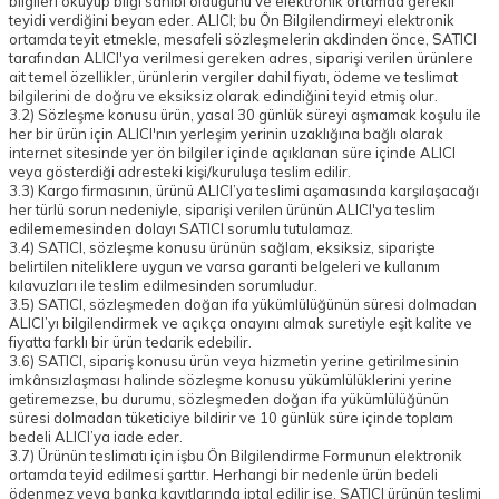
bilgileri okuyup bilgi sahibi olduğunu ve elektronik ortamda gerekli
teyidi verdiğini beyan eder. ALICI; bu Ön Bilgilendirmeyi elektronik
ortamda teyit etmekle, mesafeli sözleşmelerin akdinden önce, SATICI
tarafından ALICI'ya verilmesi gereken adres, siparişi verilen ürünlere
ait temel özellikler, ürünlerin vergiler dahil fiyatı, ödeme ve teslimat
bilgilerini de doğru ve eksiksiz olarak edindiğini teyid etmiş olur.
3.2) Sözleşme konusu ürün, yasal 30 günlük süreyi aşmamak koşulu ile
her bir ürün için ALICI'nın yerleşim yerinin uzaklığına bağlı olarak
internet sitesinde yer ön bilgiler içinde açıklanan süre içinde ALICI
veya gösterdiği adresteki kişi/kuruluşa teslim edilir.
3.3) Kargo firmasının, ürünü ALICI’ya teslimi aşamasında karşılaşacağı
her türlü sorun nedeniyle, siparişi verilen ürünün ALICI'ya teslim
edilememesinden dolayı SATICI sorumlu tutulamaz.
3.4) SATICI, sözleşme konusu ürünün sağlam, eksiksiz, siparişte
belirtilen niteliklere uygun ve varsa garanti belgeleri ve kullanım
kılavuzları ile teslim edilmesinden sorumludur.
3.5) SATICI, sözleşmeden doğan ifa yükümlülüğünün süresi dolmadan
ALICI’yı bilgilendirmek ve açıkça onayını almak suretiyle eşit kalite ve
fiyatta farklı bir ürün tedarik edebilir.
3.6) SATICI, sipariş konusu ürün veya hizmetin yerine getirilmesinin
imkânsızlaşması halinde sözleşme konusu yükümlülüklerini yerine
getiremezse, bu durumu, sözleşmeden doğan ifa yükümlülüğünün
süresi dolmadan tüketiciye bildirir ve 10 günlük süre içinde toplam
bedeli ALICI’ya iade eder.
3.7) Ürünün teslimatı için işbu Ön Bilgilendirme Formunun elektronik
ortamda teyid edilmesi şarttır. Herhangi bir nedenle ürün bedeli
ödenmez veya banka kayıtlarında iptal edilir ise, SATICI ürünün teslimi