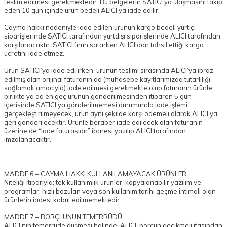
teslim edilmesi gerekmektedir. Bu belgelerin SATICI’ya ulaşmasını takip
eden 10 gün içinde ürün bedeli ALICI’ya iade edilir.
Cayma hakkı nedeniyle iade edilen ürünün kargo bedeli yurtiçi
siparişlerinde SATICI tarafından yurtdışı siparişlerinde ALICI tarafından
karşılanacaktır. SATICI ürün satarken ALICI'dan tahsil ettiği kargo
ücretini iade etmez.
Ürün SATICI’ya iade edilirken, ürünün teslimi sırasında ALICI’ya ibraz
edilmiş olan orijinal faturanın da (muhasebe kayıtlarımızda tutarlılığı
sağlamak amacıyla) iade edilmesi gerekmekte olup faturanın ürünle
birlikte ya da en geç ürünün gönderilmesinden itibaren 5 gün
içerisinde SATICI’ya gönderilmemesi durumunda iade işlemi
gerçekleştirilmeyecek, ürün aynı şekilde karşı ödemeli olarak ALICI’ya
geri gönderilecektir. Ürünle beraber iade edilecek olan faturanın
üzerine de “iade faturasıdır” ibaresi yazılıp ALICI tarafından
imzalanacaktır.
MADDE 6 – CAYMA HAKKI KULLANILAMAYACAK ÜRÜNLER
Niteliği itibarıyla; tek kullanımlık ürünler, kopyalanabilir yazılım ve
programlar, hızlı bozulan veya son kullanım tarihi geçme ihtimali olan
ürünlerin iadesi kabul edilmemektedir.
MADDE 7 – BORÇLUNUN TEMERRÜDÜ
ALICI’nın temerrüde düşmesi halinde, ALICI, borcun gecikmeli ifasından