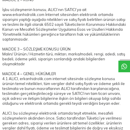
İşbu sözleşmenin konusu, ALICI’nın SATICI’ya ait
www.erkanhidrolik.com İnternet sitesinden elektronik ortamda
siparişini yaptığı aşağıda nitelikleri ve satış fiyatı belirtilen ürünün satışı
ve teslimi ile ilgili olarak 6502 sayılı Tüketicilerin Korunması Hakkındaki
Kanun ve Mesafeli Sözleşmeler Uygulama Esas ve Usulleri Hakkında
Yönetmelik hükümleri gereğince tarafların hak ve yükümlülüklerinin
W
h
a
t
a
p
p
D
e
s
t
e
H
a
t
t
saptanmasıdır.
MADDE 3 – SÖZLEŞME KONUSU ÜRÜN
Malın/ Ürünün / Hizmetin türü, miktarı, marka/modeli, rengi, adedi, satış
bedeli, ödeme şekli, siparişin sonlandığı andaki bilgilerden
oluşmaktadır
MADDE 4 – GENEL HÜKÜMLER
4.1 ALICI, erkanhidrolik.com internet sitesinde sözleşme konusu
ürünün temel nitelikleri, tüm vergiler dahil satış fiyatı ve ödeme şekli ile
teslimata ve bunun masraflarının ALICI tarafından karşılanacağına,
teslimatın gerçekleştirileceği süreye ve SATICI’nın tam ticari unvanı,
açık adresi ve iletişim bilgilerine ilişkin ön bilgileri okuyup bilgi sahibi
olduğunu ve elektronik ortamda gerekli teyidi verdiğini beyan eder.
ALICI; bu sözleşmeyi elektronik ortamda teyit etmekle, mesafeli
sözleşmelerin akdinden önce, Satıcı tarafından Tüketici’ye verilmesi
gereken adres, siparişi verilen ürünlere ait temel özellikler, ürünlerin
vergiler dahil fiyatı, ödeme ve teslimat bilgilerini de doğru ve eksiksiz