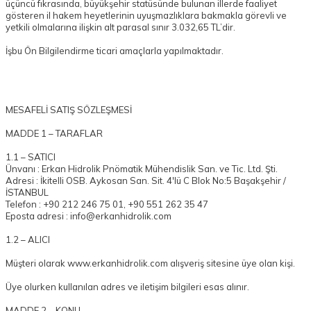
üçüncü fıkrasında, büyükşehir statüsünde bulunan illerde faaliyet
gösteren il hakem heyetlerinin uyuşmazlıklara bakmakla görevli ve
yetkili olmalarına ilişkin alt parasal sınır 3.032,65 TL’dir.
İşbu Ön Bilgilendirme ticari amaçlarla yapılmaktadır.
MESAFELİ SATIŞ SÖZLEŞMESİ
MADDE 1 – TARAFLAR
1.1 – SATICI
Ünvanı :
Erkan Hidrolik Pnömatik Mühendislik San. ve Tic. Ltd. Şti.
Adresi :
İkitelli OSB. Aykosan San. Sit. 4'lü C Blok No:5 Başakşehir /
İSTANBUL
Telefon :
+90 212 246 75 01, +90 551 262 35 47
Eposta adresi : info@erkanhidrolik.com
1.2 – ALICI
Müşteri olarak www.erkanhidrolik.com alışveriş sitesine üye olan kişi.
Üye olurken kullanılan adres ve iletişim bilgileri esas alınır.
MADDE 2 – KONU