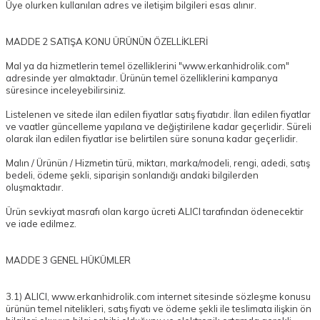
Üye olurken kullanılan adres ve iletişim bilgileri esas alınır.
MADDE 2 SATIŞA KONU ÜRÜNÜN ÖZELLİKLERİ
Mal ya da hizmetlerin temel özelliklerini "www.erkanhidrolik.com"
adresinde yer almaktadır. Ürünün temel özelliklerini kampanya
süresince inceleyebilirsiniz.
Listelenen ve sitede ilan edilen fiyatlar satış fiyatıdır. İlan edilen fiyatlar
ve vaatler güncelleme yapılana ve değiştirilene kadar geçerlidir. Süreli
olarak ilan edilen fiyatlar ise belirtilen süre sonuna kadar geçerlidir.
Malın / Ürünün / Hizmetin türü, miktarı, marka/modeli, rengi, adedi, satış
bedeli, ödeme şekli, siparişin sonlandığı andaki bilgilerden
oluşmaktadır.
Ürün sevkiyat masrafı olan kargo ücreti ALICI tarafından ödenecektir
ve iade edilmez.
MADDE 3 GENEL HÜKÜMLER
3.1) ALICI, www.erkanhidrolik.com internet sitesinde sözleşme konusu
ürünün temel nitelikleri, satış fiyatı ve ödeme şekli ile teslimata ilişkin ön