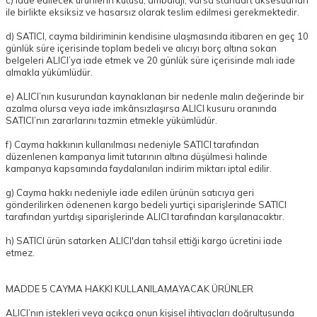
c) iade edilecek ürünlerin kutusu, ambalajı, varsa standart aksesuarları
ile birlikte eksiksiz ve hasarsız olarak teslim edilmesi gerekmektedir.
d) SATICI, cayma bildiriminin kendisine ulaşmasında itibaren en geç 10
günlük süre içerisinde toplam bedeli ve alıcıyı borç altına sokan
belgeleri ALICI’ya iade etmek ve 20 günlük süre içerisinde malı iade
almakla yükümlüdür.
e) ALICI’nın kusurundan kaynaklanan bir nedenle malın değerinde bir
azalma olursa veya iade imkânsızlaşırsa ALICI kusuru oranında
SATICI’nın zararlarını tazmin etmekle yükümlüdür.
f) Cayma hakkının kullanılması nedeniyle SATICI tarafından
düzenlenen kampanya limit tutarının altına düşülmesi halinde
kampanya kapsamında faydalanılan indirim miktarı iptal edilir.
g) Cayma hakkı nedeniyle iade edilen ürünün satıcıya geri
gönderilirken ödenenen kargo bedeli yurtiçi siparişlerinde SATICI
tarafından yurtdışı siparişlerinde ALICI tarafından karşılanacaktır.
h) SATICI ürün satarken ALICI'dan tahsil ettiği kargo ücretini iade
etmez.
MADDE 5 CAYMA HAKKI KULLANILAMAYACAK ÜRÜNLER
ALICI’nın istekleri veya açıkça onun kişisel ihtiyaçları doğrultusunda