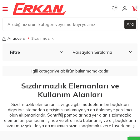
0
0
Ara
Anasayfa
Sızdırmazlık
Filtre
İlgili kategoriye ait ürün bulunmamaktadır.
Sızdırmazlık Elemanları ve
Kullanım Alanları
Sızdırmazlık elemanları, sıvı, gaz gibi maddelerin bir boşluktan
diğerine istemeden geçişini sınırlamaya ya da önlemeye yardımcı
W
h
a
t
a
p
p
D
e
s
t
e
H
a
t
t
olan ekipmanlardır. Santrifüj pompalarında yer alan sızdırmazlık
elemanları, pompanın içinde ve etrafında bulunan iç ve dış boşlukların
sızdırmaz şekilde ya da minimum sızıntı sağlamak üzere tasarlanmış
ekipmanlardır. Sızdırmazlık ile mutlak sızdırmazlık söz konusu olmasa
bile hala sızdırmazlık elemanları olarak ifade edilir. Plastik rondela