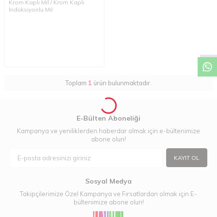
Krom Kaplı Mil / Krom Kaplı
İndüksiyonlu Mil
W
h
a
t
a
p
p
D
e
s
t
e
H
a
t
t
Toplam
1
ürün bulunmaktadır.
E-Bülten Aboneliği
Kampanya ve yeniliklerden haberdar olmak için e-bültenimize
abone olun!
KAYIT OL
Sosyal Medya
Takipçilerimize Özel Kampanya ve Fırsatlardan olmak için E-
bültenimize abone olun!