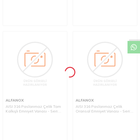
W
h
a
t
a
p
p
D
e
s
t
e
H
a
t
t
ALFANOX
ALFANOX
AISI 316 Paslanmaz Çelik Tam
AISI 316 Paslanmaz Çelik
Kalkışlı Emniyet Vanası - Seri:
Oransal Emniyet Vanası - Seri:
762 Giriş/Çıkış: Boru Uçlu Tip
761 Giriş/Çıkış: Boru Uçlu Tip