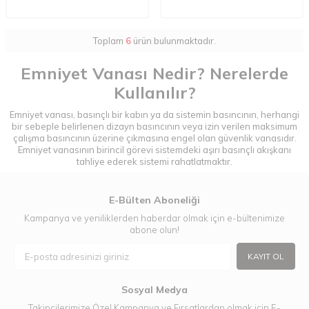
Toplam
6
ürün bulunmaktadır.
Emniyet Vanası Nedir? Nerelerde
Kullanılır?
Emniyet vanası, basınçlı bir kabın ya da sistemin basıncının, herhangi
bir sebeple belirlenen dizayn basıncının veya izin verilen maksimum
çalışma basıncının üzerine çıkmasına engel olan güvenlik vanasıdır.
Emniyet vanasının birincil görevi sistemdeki aşırı basınçlı akışkanı
tahliye ederek sistemi rahatlatmaktır.
Emniyet valfi, özellikle sistem kontrollerinin çalışmadığı ve elektrik
kesintisi esnasında her zaman çalışması gereken vanadır. Bu
E-Bülten Aboneliği
sebeple emniyet vanaları tek güç kaynağı prosesdeki akışkan olacak
şekilde dizayn edilir.
Kampanya ve yeniliklerden haberdar olmak için e-bültenimize
abone olun!
Emniyet Vanası Nerelerde Kullanılır?
KAYIT OL
Basınç emniyet vanası kimya, petrokimya, enerji santralleri, rafineri,
buhar proses alanları, polimer sanayi ve su dağıtım sistemlerinde
sıklıkla karşımıza çıkar. Emniyet vanasının kullanıldığı sektörler şu
Sosyal Medya
şekilde sıralanabilir.
Takipçilerimize Özel Kampanya ve Fırsatlardan olmak için E-