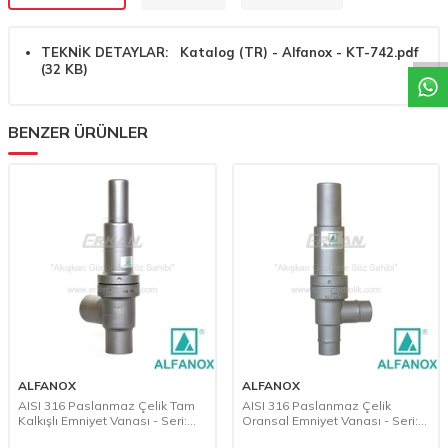
W
h
a
t
a
p
p
D
e
s
t
e
H
a
t
t
TEKNİK DETAYLAR:
Katalog (TR) - Alfanox - KT-742.pdf
(32 KB)
BENZER ÜRÜNLER
ALFANOX
ALFANOX
AISI 316 Paslanmaz Çelik Tam
AISI 316 Paslanmaz Çelik
Kalkışlı Emniyet Vanası - Seri:
Oransal Emniyet Vanası - Seri:
752 Giriş: Manşon, Çıkış: Manşon
751 Giriş: Manşon, Çıkış: Manşon