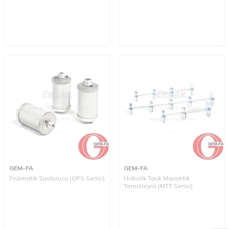
GEM-FA
GEM-FA
Pnömatik Susturucu (GPS Serisi)
Hidrolik Tank Manyetik
Temizleyici (MTT Serisi)
W
h
a
t
a
p
p
D
e
s
t
e
H
a
t
t