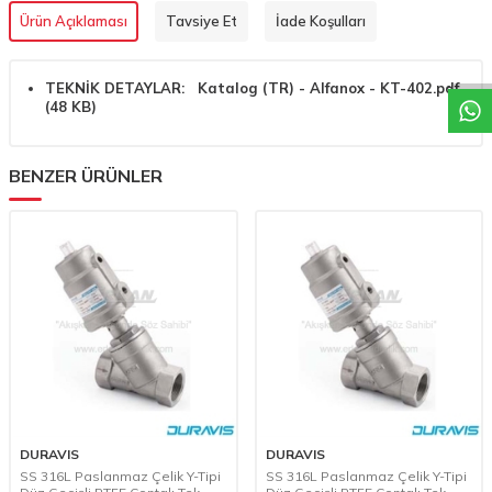
W
h
a
t
a
p
p
D
e
s
t
e
H
a
t
t
Ürün Açıklaması
Tavsiye Et
İade Koşulları
TEKNİK DETAYLAR:
Katalog (TR) - Alfanox - KT-402.pdf
(48 KB)
BENZER ÜRÜNLER
DURAVIS
DURAVIS
SS 316L Paslanmaz Çelik Y-Tipi
SS 316L Paslanmaz Çelik Y-Tipi