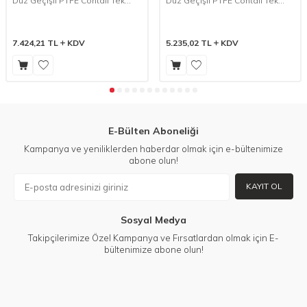
Düz Geçişli PTFE Contalı Tek
Düz Geçişli PTFE Contalı Tek
Etkili N.K. Pistonlu Vana - Seri:
Etkili N.K. Pistonlu Vana - Seri:
PPV-20S Dişli Tip
PPV-10S Dişli Tip
7.424,21
TL
KDV
5.235,02
TL
KDV
E-Bülten Aboneliği
Kampanya ve yeniliklerden haberdar olmak için e-bültenimize
abone olun!
KAYIT OL
Sosyal Medya
Takipçilerimize Özel Kampanya ve Fırsatlardan olmak için E-
bültenimize abone olun!