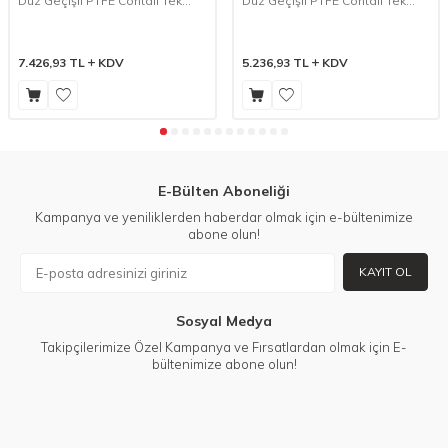
Düz Geçişli PTFE Contalı Tek
Düz Geçişli PTFE Contalı Tek
Etkili N.K. Pistonlu Vana - Seri:
Etkili N.K. Pistonlu Vana - Seri:
PPV-20S Dişli Tip
PPV-10S Dişli Tip
7.426,93
TL
KDV
5.236,93
TL
KDV
E-Bülten Aboneliği
Kampanya ve yeniliklerden haberdar olmak için e-bültenimize
abone olun!
KAYIT OL
Sosyal Medya
Takipçilerimize Özel Kampanya ve Fırsatlardan olmak için E-
bültenimize abone olun!