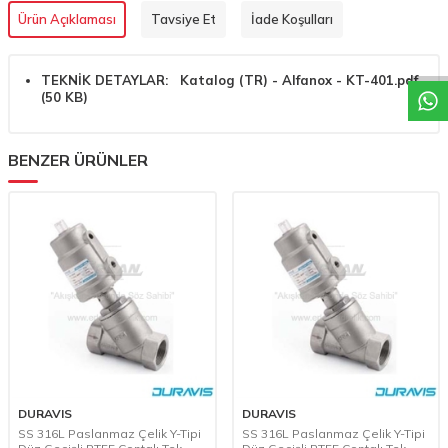
W
h
a
t
a
p
p
D
e
s
t
e
H
a
t
t
Ürün Açıklaması
Tavsiye Et
İade Koşulları
TEKNİK DETAYLAR:
Katalog (TR) - Alfanox - KT-401.pdf
(50 KB)
BENZER ÜRÜNLER
DURAVIS
DURAVIS
SS 316L Paslanmaz Çelik Y-Tipi
SS 316L Paslanmaz Çelik Y-Tipi