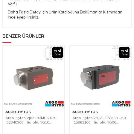
Valfi)
Daha Fazla Detay İçin Ürün Kataloğunu Dokümanlar Kısmından
İnceleyebilirsiniz.
BENZER ÜRÜNLER
YENI
YENI
Ürün
Ürün
ARGO-HYTOS
ARGO-HYTOS
Argo-Hytos VJR3-10/MC6-020
Argo-Hytos 2RJV1-06/MC3-030
(32340900) Hidrolik NG10
(15961100) Hidrolik NG06
Modüler İkiz Pilot Kumandalı
Modüler İkiz Pilot Kumandalı
Çek Valf (Kilit Valfi)
Çek Valf (Kilit Valfi)