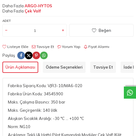
Daha Fazla
ARGO-HYTOS
Daha Fazla
Çek Valf
ADET
Beğen
Listeye Ekle
Tavsiye Et
Yorum Yap
Fiyat Alarmı
Paylaş
W
h
a
t
a
p
p
D
e
s
t
e
H
a
t
t
Ürün Açıklaması
Ödeme Seçenekleri
Tavsiye Et
İade Ko
Fabrika Sipariş Kodu: VJR3-10/MA6-020
Fabrika Ürün Kodu: 34545900
Maks. Çalışma Basıncı: 350 bar
Maks. Geçirgenlik: 140 l/dk
Akışkan Sıcaklık Aralığı: -30 °C ... +100 °C
Norm: NG10
Açıklama: Tekli (A Hattı) Pilot Kumandalı Modüler Çek Valf (Kilit