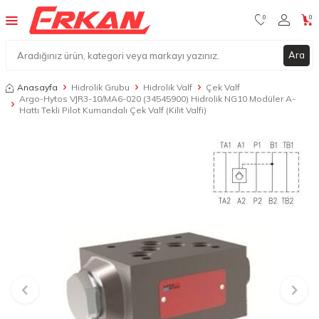
0
0
Ara
Anasayfa
Hidrolik Grubu
Hidrolik Valf
Çek Valf
Argo-Hytos VJR3-10/MA6-020 (34545900) Hidrolik NG10 Modüler A-
Hattı Tekli Pilot Kumandalı Çek Valf (Kilit Valfi)