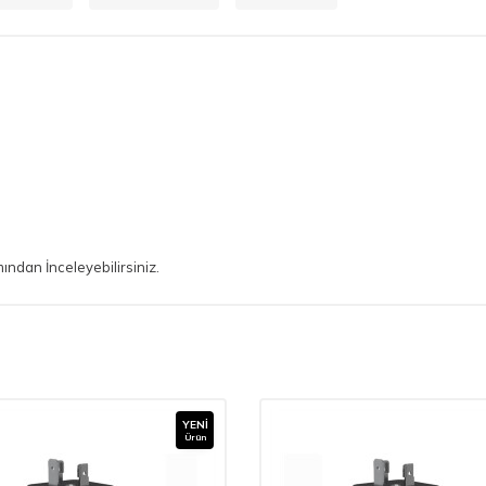
ndan İnceleyebilirsiniz.
YENI
Ürün