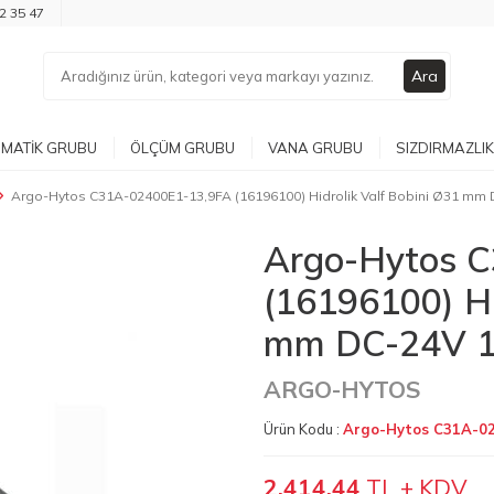
2 35 47
Ara
MATIK GRUBU
ÖLÇÜM GRUBU
VANA GRUBU
SIZDIRMAZLIK
Argo-Hytos C31A-02400E1-13,9FA (16196100) Hidrolik Valf Bobini Ø31 mm
Argo-Hytos 
(16196100) Hi
mm DC-24V 1
ARGO-HYTOS
Ürün Kodu :
Argo-Hytos C31A-02
2.414,44
TL + KDV