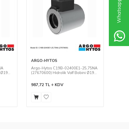
ARGO-HYTOS
ARGO
NA
Argo-Hytos C19B-02400E1-25,75NA
Argo-
i Ø19
(27670600) Hidrolik Valf Bobini Ø19
(27316
mm DC-24V 25,75 Ohm
mm DC
987,72
TL
KDV
987,7