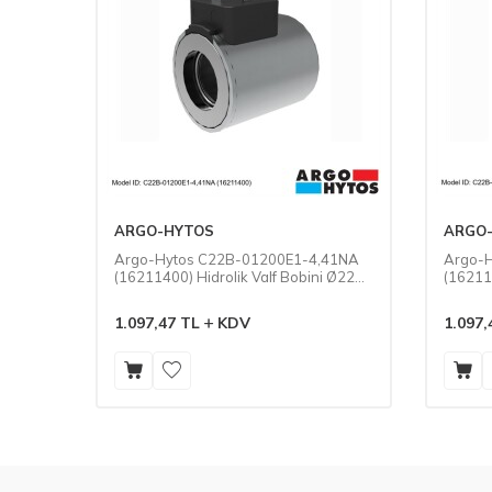
ARGO-HYTOS
ARGO
653NA
Argo-Hytos C22B-01200E1-4,41NA
Argo-
 Ø19
(16211400) Hidrolik Valf Bobini Ø22
(162116
mm DC-12V 6 Ohm
mm DC
1.097,47
TL
KDV
1.097,