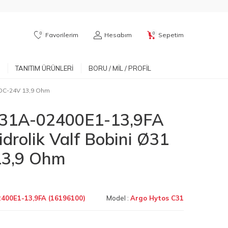
0
0
Favorilerim
Hesabım
Sepetim
TANITIM ÜRÜNLERI
BORU / MIL / PROFIL
 DC-24V 13,9 Ohm
C31A-02400E1-13,9FA
drolik Valf Bobini Ø31
3,9 Ohm
400E1-13,9FA (16196100)
Model :
Argo Hytos C31