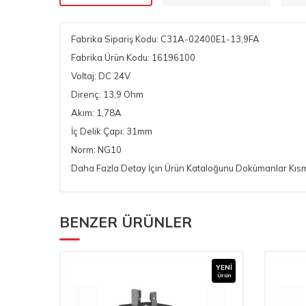
Fabrika Sipariş Kodu: C31A-02400E1-13,9FA
Fabrika Ürün Kodu: 16196100
Voltaj: DC 24V
Direnç: 13,9 Ohm
Akım: 1,78A
İç Delik Çapı: 31mm
Norm: NG10
Daha Fazla Detay İçin Ürün Kataloğunu Dokümanlar Kısmı
BENZER ÜRÜNLER
YENI
YENI
Ürün
Ürün