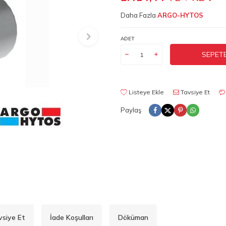
Daha Fazla
ARGO-HYTOS
ADET
SEPETE
Listeye Ekle
Tavsiye Et
Paylaş
vsiye Et
İade Koşulları
Döküman