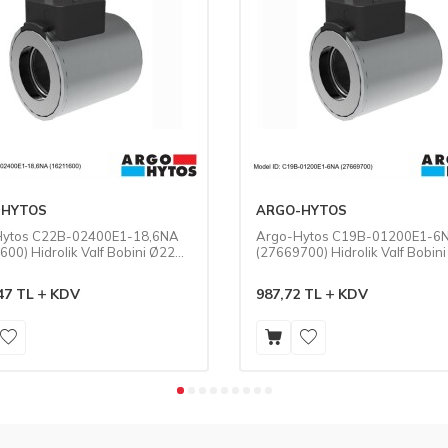
-HYTOS
ARGO-HYTOS
Hytos C22B-02400E1-18,6NA
Argo-Hytos C19B-01200E1-6
00) Hidrolik Valf Bobini Ø22
(27669700) Hidrolik Valf Bobin
-24V 18,6 Ohm
mm DC-12V 6 Ohm
47
TL
KDV
987,72
TL
KDV