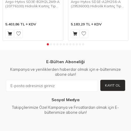
Argo-Hytos SD3E-B2/H2L2M9-A
Argo-Hytos SD1E-A2/H2S6-A
(20776100) Hidrolik Kartriç Tip
(29536000) Hidrolik Kartriç Tip
2/2 Bobin-Yay Tek Bobin
2/2 Bobin-Yay Tek Bobin
Kumandalı Yön Kontrol Valfi
Kumandalı Yön Kontrol Valfi
5.403,86
TL
KDV
5.183,29
TL
KDV
E-Bülten Aboneliği
Kampanya ve yeniliklerden haberdar olmak için e-bültenimize
abone olun!
KAYIT OL
Sosyal Medya
Takipçilerimize Özel Kampanya ve Fırsatlardan olmak için E-
bültenimize abone olun!