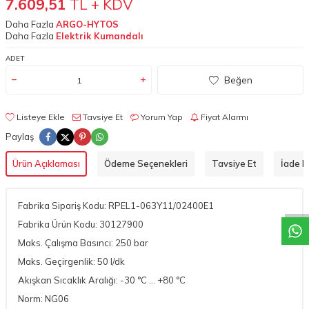
7.609,51
TL + KDV
Daha Fazla
ARGO-HYTOS
Daha Fazla
Elektrik Kumandalı
ADET
Beğen
Listeye Ekle
Tavsiye Et
Yorum Yap
Fiyat Alarmı
Paylaş
W
h
a
t
a
p
p
D
e
s
t
e
H
a
t
t
Ürün Açıklaması
Ödeme Seçenekleri
Tavsiye Et
İade Ko
Fabrika Sipariş Kodu: RPEL1-063Y11/02400E1
Fabrika Ürün Kodu: 30127900
Maks. Çalışma Basıncı: 250 bar
Maks. Geçirgenlik: 50 l/dk
Akışkan Sıcaklık Aralığı: -30 °C ... +80 °C
Norm: NG06