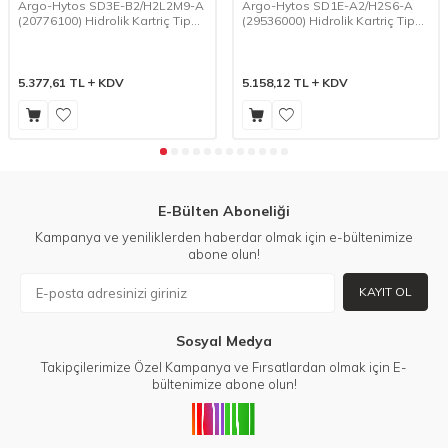
Argo-Hytos SD3E-B2/H2L2M9-A
Argo-Hytos SD1E-A2/H2S6-A
(20776100) Hidrolik Kartriç Tip
(29536000) Hidrolik Kartriç Tip
2/2 Bobin-Yay Tek Bobin
2/2 Bobin-Yay Tek Bobin
Kumandalı Yön Kontrol Valfi
Kumandalı Yön Kontrol Valfi
5.377,61
TL
KDV
5.158,12
TL
KDV
E-Bülten Aboneliği
Kampanya ve yeniliklerden haberdar olmak için e-bültenimize
abone olun!
KAYIT OL
Sosyal Medya
Takipçilerimize Özel Kampanya ve Fırsatlardan olmak için E-
bültenimize abone olun!