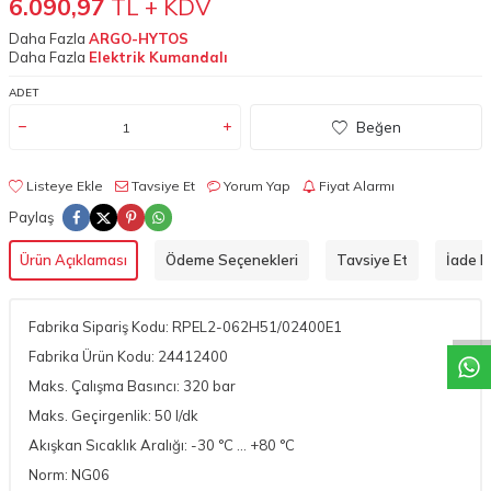
6.090,97
TL + KDV
Daha Fazla
ARGO-HYTOS
Daha Fazla
Elektrik Kumandalı
ADET
Beğen
Listeye Ekle
Tavsiye Et
Yorum Yap
Fiyat Alarmı
Paylaş
W
h
a
t
a
p
p
D
e
s
t
e
H
a
t
t
Ürün Açıklaması
Ödeme Seçenekleri
Tavsiye Et
İade Ko
Fabrika Sipariş Kodu: RPEL2-062H51/02400E1
Fabrika Ürün Kodu: 24412400
Maks. Çalışma Basıncı: 320 bar
Maks. Geçirgenlik: 50 l/dk
Akışkan Sıcaklık Aralığı: -30 °C ... +80 °C
Norm: NG06