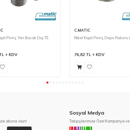
IC
C.MATIC
aplı Pirinç Yan Bacak Dişi TE
Nikel Kaplı Pirinç Depo Rakoru
TL
KDV
76,82
TL
KDV
Sosyal Medya
ize abone olun!
Takipçilerimize Özel Kampanya ve 