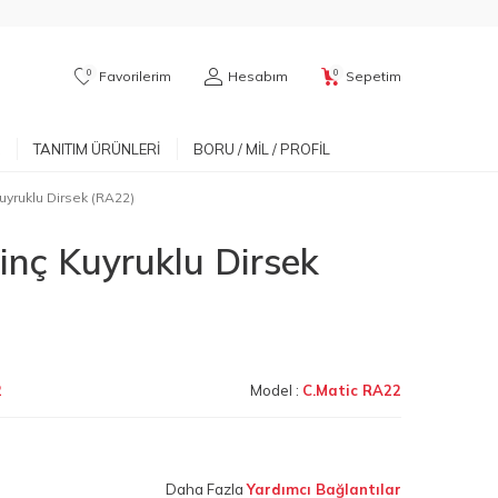
0
0
Favorilerim
Hesabım
Sepetim
TANITIM ÜRÜNLERI
BORU / MIL / PROFIL
Kuyruklu Dirsek (RA22)
rinç Kuyruklu Dirsek
2
Model :
C.Matic RA22
Daha Fazla
Yardımcı Bağlantılar