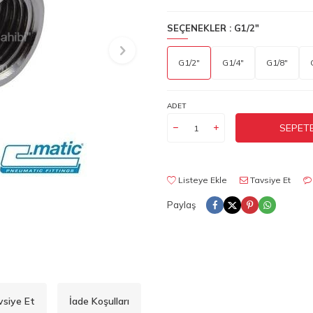
SEÇENEKLER :
G1/2"
G1/2"
G1/4"
G1/8"
ADET
SEPETE
Listeye Ekle
Tavsiye Et
Paylaş
vsiye Et
İade Koşulları