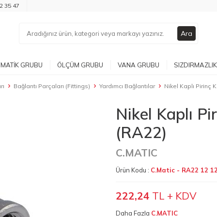
2 35 47
Ara
MATIK GRUBU
ÖLÇÜM GRUBU
VANA GRUBU
SIZDIRMAZLIK
rı
Bağlantı Parçaları (Fittings)
Yardımcı Bağlantılar
Nikel Kaplı Pirinç 
Nikel Kaplı Pi
(RA22)
C.MATIC
Ürün Kodu :
C.Matic - RA22 12 1
222,24
TL + KDV
Daha Fazla
C.MATIC