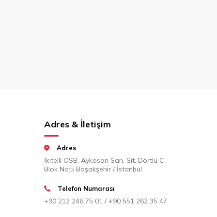
Adres & İletişim
Adres
İkitelli OSB. Aykosan San. Sit. Dörtlü C
Blok No:5 Başakşehir / İstanbul
Telefon Numarası
+90 212 246 75 01 / +90 551 262 35 47