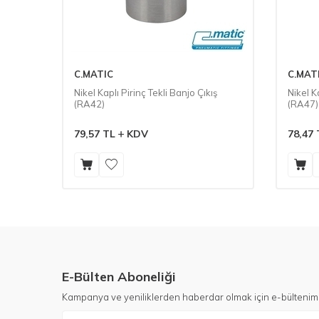
C.MATIC
C.MAT
Nikel Kaplı Pirinç Tekli Banjo Çıkış
Nikel K
(RA42)
(RA47)
79,57
TL
KDV
78,47
E-Bülten Aboneliği
Kampanya ve yeniliklerden haberdar olmak için e-bültenim