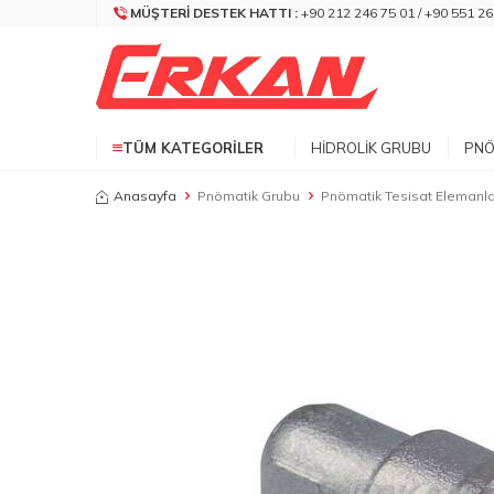
MÜŞTERI DESTEK HATTI :
+90 212 246 75 01 / +90 551 26
TÜM KATEGORILER
HIDROLIK GRUBU
PNÖ
Anasayfa
Pnömatik Grubu
Pnömatik Tesisat Elemanla