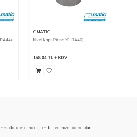
C.MATIC
C.MAT
 (RA44)
Nikel Kaplı Pirinç YE (RA40)
Nikel 
158,04
TL
KDV
85,05
Fırsatlardan olmak için E-bültenimize abone olun!