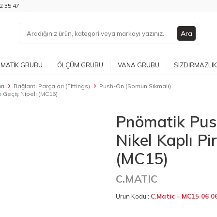
2 35 47
Ara
MATIK GRUBU
ÖLÇÜM GRUBU
VANA GRUBU
SIZDIRMAZLIK
rı
Bağlantı Parçaları (Fittings)
Push-On (Somun Sıkmalı)
 Geçiş Nipeli (MC15)
Pnömatik Pus
Nikel Kaplı Pi
(MC15)
C.MATIC
Ürün Kodu :
C.Matic - MC15 06 0