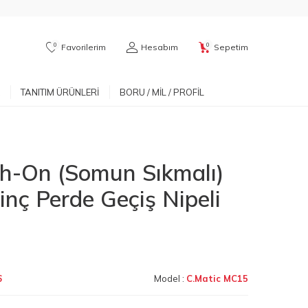
0
0
Favorilerim
Hesabım
Sepetim
TANITIM ÜRÜNLERI
BORU / MIL / PROFIL
h-On (Somun Sıkmalı)
rinç Perde Geçiş Nipeli
6
Model :
C.Matic MC15