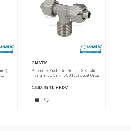
C.MATIC
C.MAT
alı)
Pnömatik Push-On (Somun Sıkmalı)
Pnöma
l
Paslanmaz Çelik (SS316L) Sabit Orta
Paslan
Bacak Dişli TE (CX20)
(CX28
1.887,65
TL
KDV
1.487