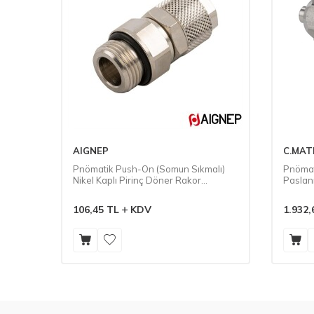
AIGNEP
C.MAT
 Kaplı
Pnömatik Push-On (Somun Sıkmalı)
Pnömat
Nikel Kaplı Pirinç Döner Rakor
Paslan
(O′ringli) (1015)
106,45
TL
KDV
1.932,