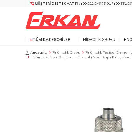
MÜŞTERI DESTEK HATTI :
+90 212 246 75 01 / +90 551 26
TÜM KATEGORILER
HIDROLIK GRUBU
PNÖ
Anasayfa
Pnömatik Grubu
Pnömatik Tesisat Elemanla
Pnömatik Push-On (Somun Sıkmalı) Nikel Kaplı Pirinç Perde