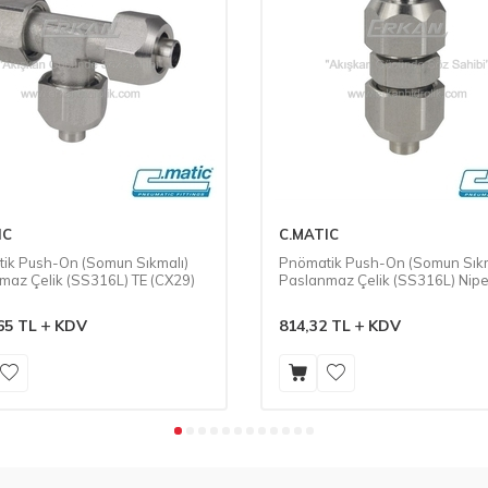
IC
C.MATIC
ik Push-On (Somun Sıkmalı)
Pnömatik Push-On (Somun Sıkm
maz Çelik (SS316L) TE (CX29)
Paslanmaz Çelik (SS316L) Nipe
(CX26)
65
TL
KDV
814,32
TL
KDV