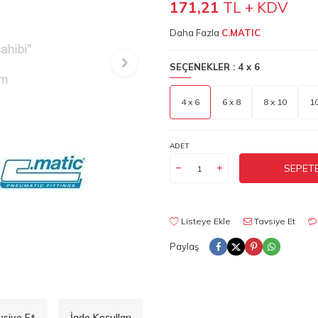
171,21
TL + KDV
Daha Fazla
C.MATIC
SEÇENEKLER :
4 x 6
4 x 6
6 x 8
8 x 10
10
ADET
SEPETE
Listeye Ekle
Tavsiye Et
Paylaş
vsiye Et
İade Koşulları