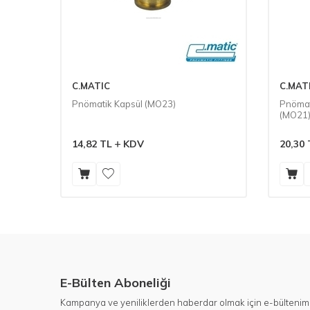
C.MATIC
C.MAT
rinç
Pnömatik Kapsül (MO23)
Pnömat
(MO21
14,82
TL
KDV
20,30
E-Bülten Aboneliği
Kampanya ve yeniliklerden haberdar olmak için e-bültenim