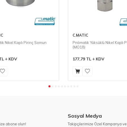
IC
C.MATIC
ik Nikel Kaplı Pirinç Somun
Pnömatik Yüksüklü Nikel Kaplı Pi
)
(MO18)
TL
KDV
177,79
TL
KDV
Sosyal Medya
ize abone olun!
Takipçilerimize Özel Kampanya ve 