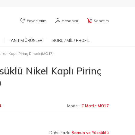
0
0
Favorilerim
Hesabım
Sepetim
TANITIM ÜRÜNLERI
BORU / MIL / PROFIL
ikel Kaplı Pirinç Dirsek (MO17)
üklü Nikel Kaplı Pirinç
)
4
Model :
C.Matic MO17
Daha Fazla
Somun ve Yüksüklü