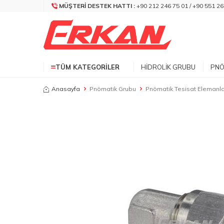
MÜŞTERI DESTEK HATTI :
+90 212 246 75 01 / +90 551 26
TÜM KATEGORILER
HIDROLIK GRUBU
PNÖ
Anasayfa
Pnömatik Grubu
Pnömatik Tesisat Elemanla