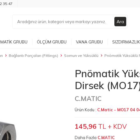
2 35 47
Ara
MATIK GRUBU
ÖLÇÜM GRUBU
VANA GRUBU
SIZDIRMAZLIK
rı
Bağlantı Parçaları (Fittings)
Somun ve Yüksüklü
Pnömatik Yüksüklü N
Pnömatik Yüks
Dirsek (MO17
C.MATIC
Ürün Kodu :
C.Matic - MO17 04 0
145,96
TL + KDV
Daha Fazla
C.MATIC