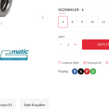
SEÇENEKLER :
4
4
6
8
10
12
ADET
SEPETE
Listeye Ekle
Tavsiye Et
Paylaş
vsiye Et
İade Koşulları