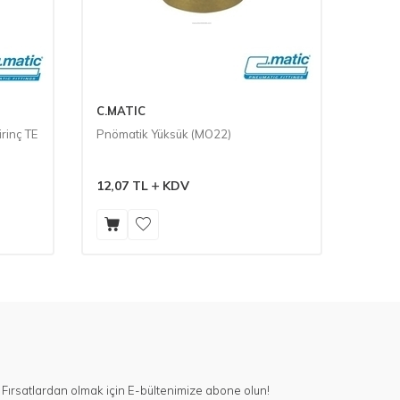
C.MATIC
C.MAT
rinç TE
Pnömatik Yüksük (MO22)
Pnömat
Orta B
12,07
TL
KDV
144,8
Fırsatlardan olmak için E-bültenimize abone olun!