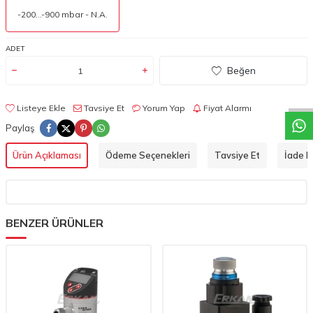
-200...-900 mbar - N.A.
ADET
W
h
a
t
a
p
p
D
e
s
t
e
H
a
t
t
Beğen
Listeye Ekle
Tavsiye Et
Yorum Yap
Fiyat Alarmı
Paylaş
Ürün Açıklaması
Ödeme Seçenekleri
Tavsiye Et
İade Ko
BENZER ÜRÜNLER