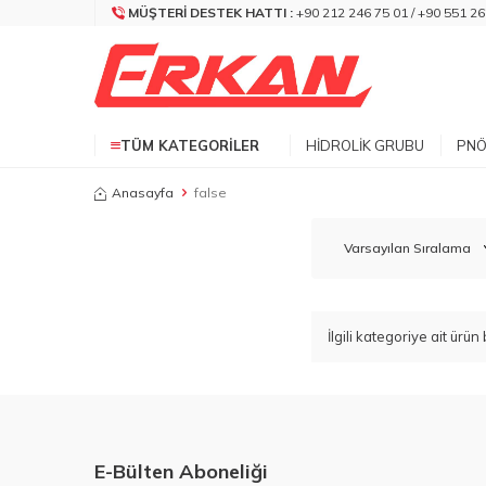
MÜŞTERI DESTEK HATTI :
+90 212 246 75 01 / +90 551 26
TÜM KATEGORILER
HIDROLIK GRUBU
PNÖ
Anasayfa
false
İlgili kategoriye ait ür
E-Bülten Aboneliği