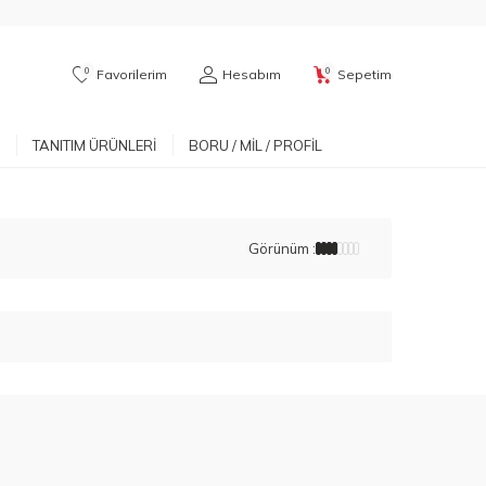
0
0
Favorilerim
Hesabım
Sepetim
TANITIM ÜRÜNLERI
BORU / MIL / PROFIL
Görünüm :