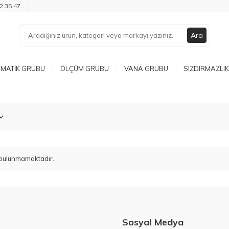
2 35 47
Ara
MATIK GRUBU
ÖLÇÜM GRUBU
VANA GRUBU
SIZDIRMAZLIK
ün bulunmamaktadır.
Sosyal Medya