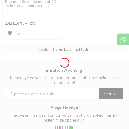
Pnömatik Bobin Kumandalı 3/2
Yollu Yön Denetim Valfi - 1/4"
W
h
a
t
a
p
p
D
e
s
t
e
H
a
t
t
1.618,10
TL
KDV
Toplam
1
ürün bulunmaktadır.
E-Bülten Aboneliği
Kampanya ve yeniliklerden haberdar olmak için e-bültenimize
abone olun!
KAYIT OL
Sosyal Medya
Takipçilerimize Özel Kampanya ve Fırsatlardan olmak için E-
bültenimize abone olun!