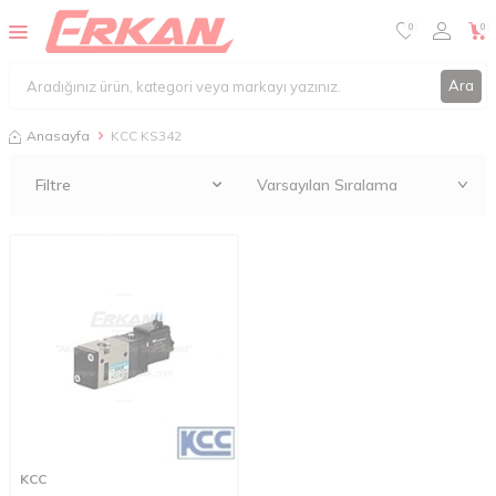
0
0
Ara
Anasayfa
KCC KS342
Filtre
KCC