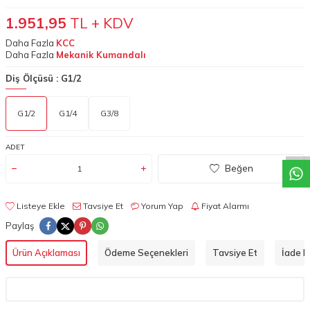
1.951,95
TL + KDV
Daha Fazla
KCC
Daha Fazla
Mekanik Kumandalı
Diş Ölçüsü :
G1/2
W
h
a
t
a
p
p
D
e
s
t
e
H
a
t
t
G1/2
G1/4
G3/8
ADET
Beğen
Listeye Ekle
Tavsiye Et
Yorum Yap
Fiyat Alarmı
Paylaş
Ürün Açıklaması
Ödeme Seçenekleri
Tavsiye Et
İade Ko