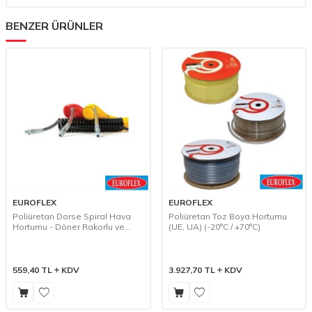
BENZER ÜRÜNLER
EUROFLEX
EUROFLEX
Poliüretan Dorse Spiral Hava
Poliüretan Toz Boya Hortumu
Hortumu - Döner Rakorlu ve
(UE, UA) (-20°C / +70°C)
Yaylı (PUDORSE) (-20°C / +70°C)
559,40
TL
KDV
3.927,70
TL
KDV