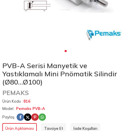
PVB-A Serisi Manyetik ve
Yastıklamalı Mini Pnömatik Silindir
(Ø80…Ø100)
PEMAKS
Ürün Kodu :
816
Model :
Pemaks PVB-A
Paylaş
Ürün Açıklaması
Tavsiye Et
İade Koşulları