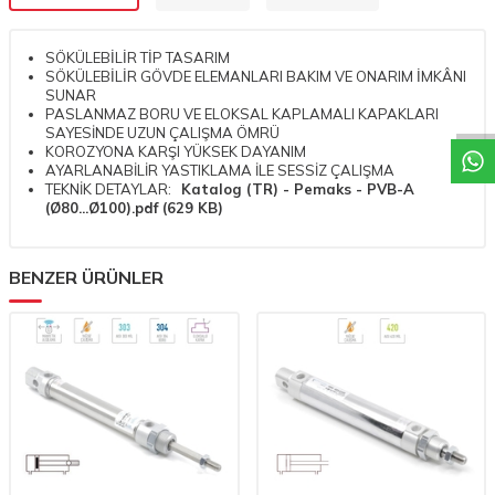
W
h
a
t
a
p
p
D
e
s
t
e
H
a
t
t
SÖKÜLEBİLİR TİP TASARIM
SÖKÜLEBİLİR GÖVDE ELEMANLARI BAKIM VE ONARIM İMKÂNI
SUNAR
PASLANMAZ BORU VE ELOKSAL KAPLAMALI KAPAKLARI
SAYESİNDE UZUN ÇALIŞMA ÖMRÜ
KOROZYONA KARŞI YÜKSEK DAYANIM
AYARLANABİLİR YASTIKLAMA İLE SESSİZ ÇALIŞMA
TEKNİK DETAYLAR:
Katalog (TR) - Pemaks - PVB-A
(Ø80...Ø100).pdf (629 KB)
BENZER ÜRÜNLER