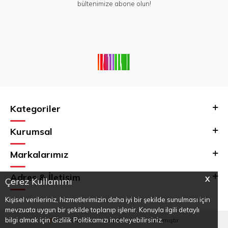
bültenimize abone olun!
Kategoriler
Kurumsal
Markalarımız
Adres & İletişim
X
Çerez Kullanımı
Kişisel verileriniz, hizmetlerimizin daha iyi bir şekilde sunulması için
mevzuata uygun bir şekilde toplanıp işlenir. Konuyla ilgili detaylı
bilgi almak için Gizlilik Politikamızı inceleyebilirsiniz.
T
-Soft
E-Ticaret
Sistemleriyle Hazırlanmıştır.