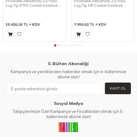
Pnömatik Aktüatörlü 2/2-Yollu
Pnömatik Aktüatörlü 2/2-Yollu
Lug Tip PTFE Contalı Kelebek
Lug Tip NR Contalı Kelebek
Vana (PBFV 230/231)
Vana (PBFV 240/241)
10.426,26
TL
KDV
7.950,62
TL
KDV
E-Bülten Aboneliği
Kampanya ve yeniliklerden haberdar olmak için e-bültenimize
abone olun!
KAYIT OL
Sosyal Medya
Takipçilerimize Özel Kampanya ve Fırsatlardan olmak için E-
bültenimize abone olun!