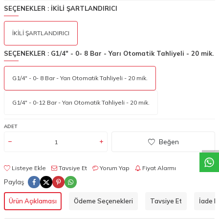
SEÇENEKLER :
İKİLİ ŞARTLANDIRICI
İKİLİ ŞARTLANDIRICI
SEÇENEKLER :
G1/4" - 0- 8 Bar - Yarı Otomatik Tahliyeli - 20 mik.
G1/4" - 0- 8 Bar - Yarı Otomatik Tahliyeli - 20 mik.
G1/4" - 0-12 Bar - Yarı Otomatik Tahliyeli - 20 mik.
W
h
a
t
a
p
p
D
e
s
t
e
H
a
t
t
ADET
Beğen
Listeye Ekle
Tavsiye Et
Yorum Yap
Fiyat Alarmı
Paylaş
Ürün Açıklaması
Ödeme Seçenekleri
Tavsiye Et
İade Ko