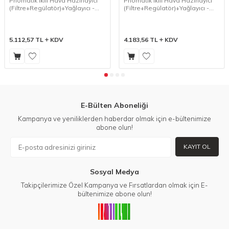
Pnömatik İkili Hava Hazırlayıcı
Pnömatik İkili Hava Hazırlayıcı
(Filtre+Regülatör)+Yağlayıcı -
(Filtre+Regülatör)+Yağlayıcı -
New Deal FR+L
Syntesi FR+L
5.112,57
TL
KDV
4.183,56
TL
KDV
E-Bülten Aboneliği
Kampanya ve yeniliklerden haberdar olmak için e-bültenimize
abone olun!
KAYIT OL
Sosyal Medya
Takipçilerimize Özel Kampanya ve Fırsatlardan olmak için E-
bültenimize abone olun!