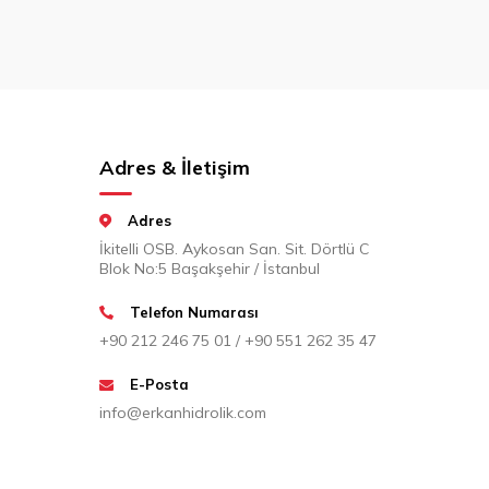
Adres & İletişim
Adres
İkitelli OSB. Aykosan San. Sit. Dörtlü C
Blok No:5 Başakşehir / İstanbul
Telefon Numarası
+90 212 246 75 01 / +90 551 262 35 47
E-Posta
info@erkanhidrolik.com