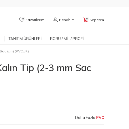
0
0
Favorilerim
Hesabım
Sepetim
TANITIM ÜRÜNLERI
BORU / MIL / PROFIL
 Sac için) (PVCUK)
Kalın Tip (2-3 mm Sac
Daha Fazla
PVC