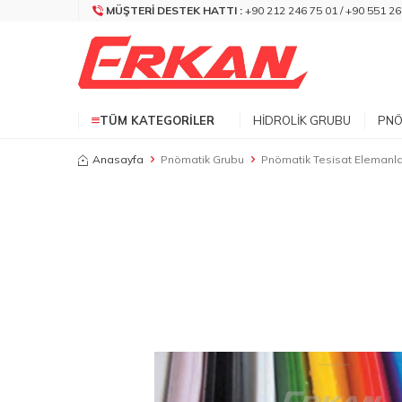
MÜŞTERI DESTEK HATTI :
+90 212 246 75 01 / +90 551 26
TÜM KATEGORILER
HIDROLIK GRUBU
PNÖ
Anasayfa
Pnömatik Grubu
Pnömatik Tesisat Elemanla