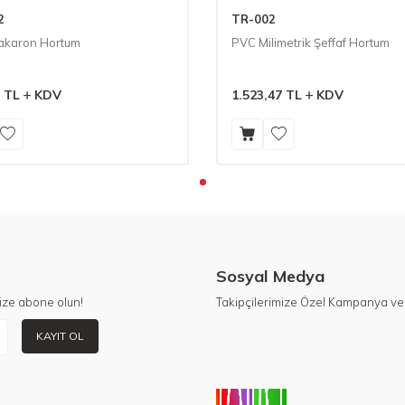
2
TR-002
akaron Hortum
PVC Milimetrik Şeffaf Hortum
TL
KDV
1.523,47
TL
KDV
Sosyal Medya
ize abone olun!
Takipçilerimize Özel Kampanya ve 
KAYIT OL