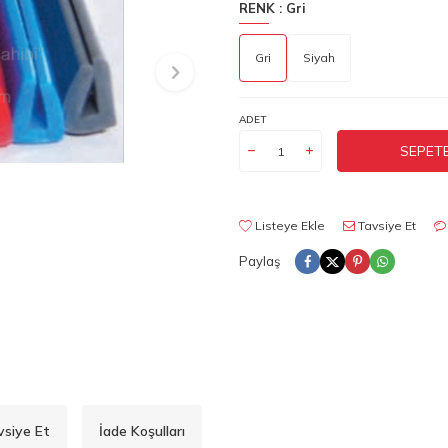
RENK :
Gri
Gri
Siyah
ADET
SEPETE
Listeye Ekle
Tavsiye Et
Paylaş
vsiye Et
İade Koşulları