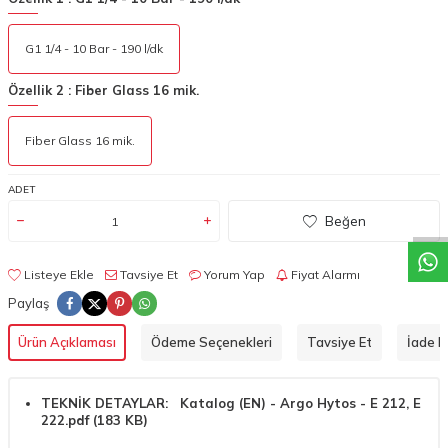
G1 1/4 - 10 Bar - 190 l/dk
Özellik 2 :
Fiber Glass 16 mik.
Fiber Glass 16 mik.
W
h
a
t
a
p
p
D
e
s
t
e
H
a
t
t
ADET
Beğen
Listeye Ekle
Tavsiye Et
Yorum Yap
Fiyat Alarmı
Paylaş
Ürün Açıklaması
Ödeme Seçenekleri
Tavsiye Et
İade Ko
TEKNİK DETAYLAR:
Katalog (EN) - Argo Hytos - E 212, E
222.pdf (183 KB)