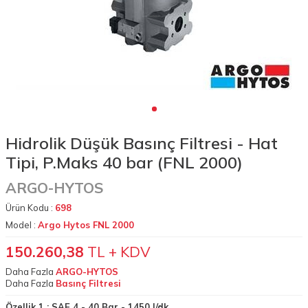
Hidrolik Düşük Basınç Filtresi - Hat
Tipi, P.Maks 40 bar (FNL 2000)
ARGO-HYTOS
Ürün Kodu :
698
Model :
Argo Hytos FNL 2000
150.260,38
TL + KDV
Daha Fazla
ARGO-HYTOS
Daha Fazla
Basınç Filtresi
Özellik 1 :
SAE 4 - 40 Bar - 1450 l/dk