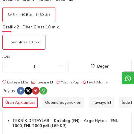
SAE 4 - 40 Bar - 1450 l/dk
Özellik 2 :
Fiber Glass 10 mik.
Fiber Glass 10 mik.
W
h
a
t
a
p
p
D
e
s
t
e
H
a
t
t
ADET
Beğen
Listeye Ekle
Tavsiye Et
Yorum Yap
Fiyat Alarmı
Paylaş
Ürün Açıklaması
Ödeme Seçenekleri
Tavsiye Et
İade Ko
TEKNİK DETAYLAR: Katalog (EN) - Argo Hytos - FNL
1000, FNL 2000.pdf (169 KB)