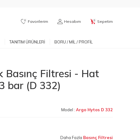
0
0
Favorilerim
Hesabım
Sepetim
TANITIM ÜRÜNLERI
BORU / MIL / PROFIL
 Basınç Filtresi - Hat
63 bar (D 332)
Model :
Argo Hytos D 332
Daha Fazla
Basınç Filtresi