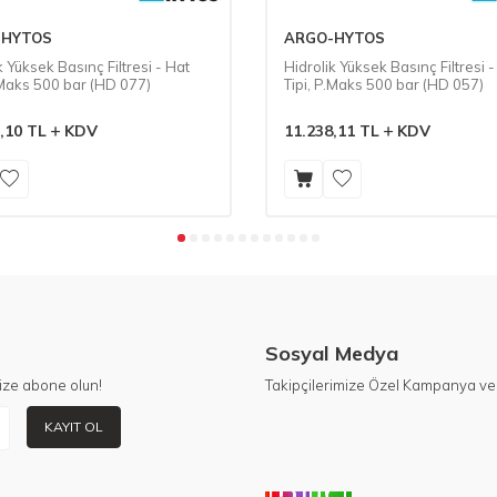
-HYTOS
ARGO-HYTOS
k Yüksek Basınç Filtresi - Hat
Hidrolik Yüksek Basınç Filtresi -
.Maks 500 bar (HD 077)
Tipi, P.Maks 500 bar (HD 057)
,10
TL
KDV
11.238,11
TL
KDV
Sosyal Medya
ize abone olun!
Takipçilerimize Özel Kampanya ve 
KAYIT OL