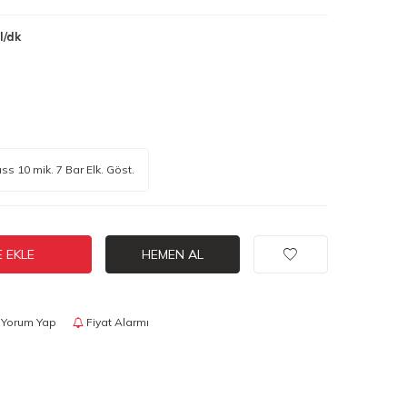
l/dk
ss 10 mik. 7 Bar Elk. Göst.
 EKLE
HEMEN AL
Yorum Yap
Fiyat Alarmı