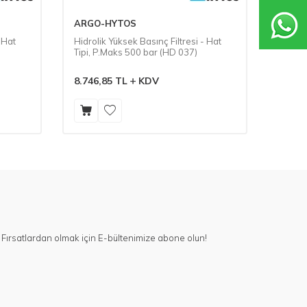
ARGO-HYTOS
FILTR
 Hat
Hidrolik Yüksek Basınç Filtresi - Hat
Hidrol
Tipi, P.Maks 500 bar (HD 037)
Filtre
8.746,85
TL
KDV
44.57
Fırsatlardan olmak için E-bültenimize abone olun!