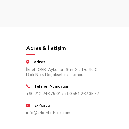
Adres & İletişim
Adres
İkitelli OSB. Aykosan San. Sit. Dörtlü C
Blok No:5 Başakşehir / İstanbul
Telefon Numarası
+90 212 246 75 01 / +90 551 262 35 47
E-Posta
info@erkanhidrolik.com