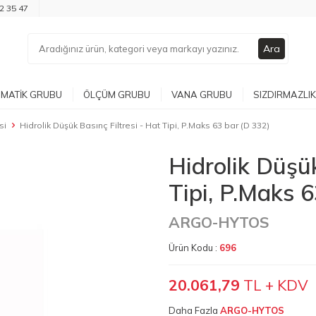
2 35 47
Ara
MATIK GRUBU
ÖLÇÜM GRUBU
VANA GRUBU
SIZDIRMAZLIK
si
Hidrolik Düşük Basınç Filtresi - Hat Tipi, P.Maks 63 bar (D 332)
Hidrolik Düşük
Tipi, P.Maks 
ARGO-HYTOS
Ürün Kodu :
696
20.061,79
TL + KDV
Daha Fazla
ARGO-HYTOS