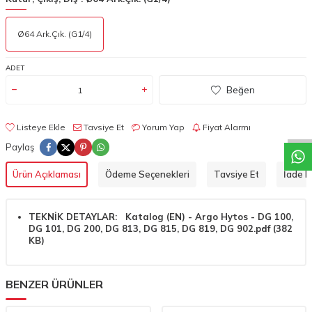
Ø64 Ark.Çık. (G1/4)
ADET
W
h
a
t
a
p
p
D
e
s
t
e
H
a
t
t
Beğen
Listeye Ekle
Tavsiye Et
Yorum Yap
Fiyat Alarmı
Paylaş
Ürün Açıklaması
Ödeme Seçenekleri
Tavsiye Et
İade Ko
TEKNİK DETAYLAR: Katalog (EN) - Argo Hytos - DG 100,
DG 101, DG 200, DG 813, DG 815, DG 819, DG 902.pdf (382
KB)
BENZER ÜRÜNLER