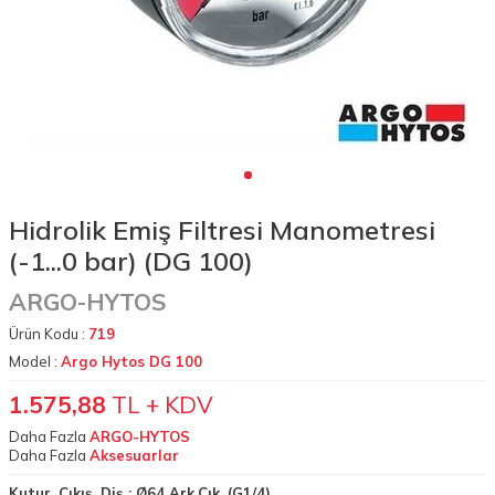
Hidrolik Emiş Filtresi Manometresi
(-1...0 bar) (DG 100)
ARGO-HYTOS
Ürün Kodu :
719
Model :
Argo Hytos DG 100
1.575,88
TL + KDV
Daha Fazla
ARGO-HYTOS
Daha Fazla
Aksesuarlar
Kutur, Çıkış, Diş :
Ø64 Ark.Çık. (G1/4)