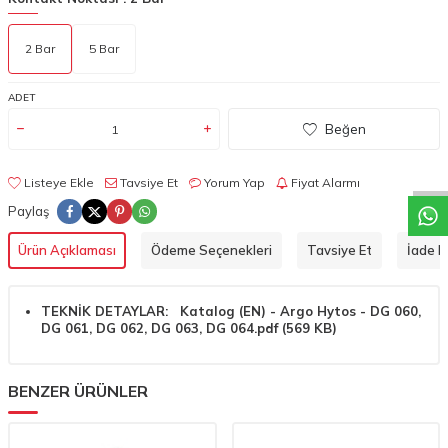
2 Bar
5 Bar
ADET
W
h
a
t
a
p
p
D
e
s
t
e
H
a
t
t
Beğen
Listeye Ekle
Tavsiye Et
Yorum Yap
Fiyat Alarmı
Paylaş
Ürün Açıklaması
Ödeme Seçenekleri
Tavsiye Et
İade Ko
TEKNİK DETAYLAR: Katalog (EN) - Argo Hytos - DG 060,
DG 061, DG 062, DG 063, DG 064.pdf (569 KB)
BENZER ÜRÜNLER