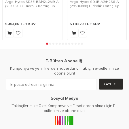
Argo-Hytos SD3E-B2/H2L2M9-A
Argo-Hytos SD1E-A2/H2S6-A
(20776100) Hidrolik Kartriç Tip
(29536000) Hidrolik Kartriç Tip
2/2 Bobin-Yay Tek Bobin
2/2 Bobin-Yay Tek Bobin
Kumandalı Yön Kontrol Valfi
Kumandalı Yön Kontrol Valfi
5.403,86
TL
KDV
5.183,29
TL
KDV
E-Bülten Aboneliği
Kampanya ve yeniliklerden haberdar olmak için e-bültenimize
abone olun!
KAYIT OL
Sosyal Medya
Takipçilerimize Özel Kampanya ve Fırsatlardan olmak için E-
bültenimize abone olun!