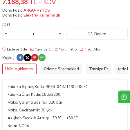
7.168,38
TL + KDV
Daha Fazla
ARGO-HYTOS
Daha Fazla
Elektrik Kumandalı
ADET
Beğen
Listeye Ekle
Tavsiye Et
Yorum Yap
Fiyat Alarmı
Paylaş
W
h
a
t
a
p
p
D
e
s
t
e
H
a
t
t
Ürün Açıklaması
Ödeme Seçenekleri
Tavsiye Et
İade Ko
Fabrika Sipariş Kodu: RPE3-043Z11/02400E1
Fabrika Ürün Kodu: 15852200
Maks. Çalışma Basıncı: 320 bar
Maks. Geçirgenlik: 30 l/dk
Akışkan Sıcaklık Aralığı: -30 °C ... +80 °C
Norm: NG04