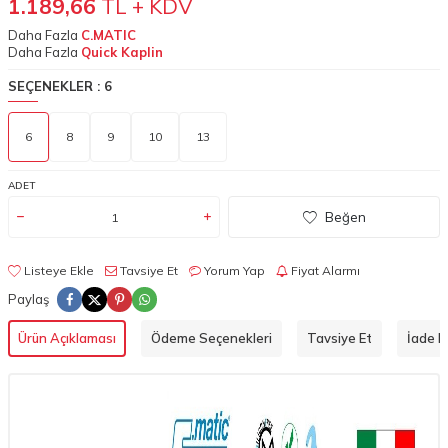
1.189,66
TL + KDV
Daha Fazla
C.MATIC
Daha Fazla
Quick Kaplin
SEÇENEKLER :
6
6
8
9
10
13
ADET
Beğen
Listeye Ekle
Tavsiye Et
Yorum Yap
Fiyat Alarmı
Paylaş
Ürün Açıklaması
Ödeme Seçenekleri
Tavsiye Et
İade Ko