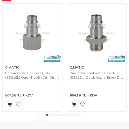
C.MATIC
C.MATIC
Pnömatik Paslanmaz Çelik
Pnömatik Paslanmaz Çelik
(SS316L) Quick Kaplin Dişi Dişli
(SS316L) Quick Kaplin Erkek Dişli
Uç - 10 Seri (GX10-21)
Uç - 10 Seri (GX10-20)
604,16
TL
KDV
604,16
TL
KDV