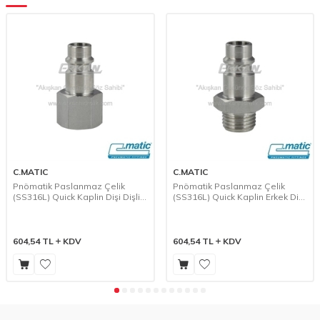
C.MATIC
C.MATIC
Pnömatik Paslanmaz Çelik
Pnömatik Paslanmaz Çelik
(SS316L) Quick Kaplin Dişi Dişli
(SS316L) Quick Kaplin Erkek Dişli
Uç - 10 Seri (GX10-21)
Uç - 10 Seri (GX10-20)
604,54
TL
KDV
604,54
TL
KDV