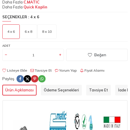
Daha Fazla
C.MATIC
Daha Fazla
Quick Kaplin
SEÇENEKLER :
4 x 6
4 x 6
6 x 8
8 x 10
ADET
Beğen
Listeye Ekle
Tavsiye Et
Yorum Yap
Fiyat Alarmı
Paylaş
Ürün Açıklaması
Ödeme Seçenekleri
Tavsiye Et
İade Ko