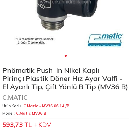
Pnömatik Push-In Nikel Kaplı
Pirinç+Plastik Döner Hız Ayar Valfi -
El Ayarlı Tip, Çift Yönlü B Tip (MV36 B)
C.MATIC
Ürün Kodu :
C.Matic - MV36 06 14 /B
Model :
C.Matic MV36 B
593,73
TL + KDV