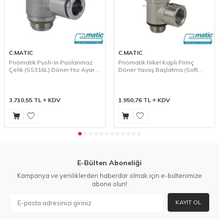
C.MATIC
C.MATIC
Pnömatik Push-In Paslanmaz
Pnömatik Nikel Kaplı Pirinç
Çelik (SS316L) Döner Hız Ayar
Döner Yavaş Başlatma (Soft
Valfi - El Ayarlı Tip, Tek Yönlü C
Start) Valfi (MV50)
Tip (VX18 C)
3.710,55
TL
KDV
1.950,76
TL
KDV
E-Bülten Aboneliği
Kampanya ve yeniliklerden haberdar olmak için e-bültenimize
abone olun!
KAYIT OL