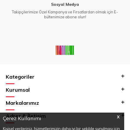
Sosyal Medya
Takipçilerimize Özel Kampanya ve Fırsatlardan olmak için E-
bültenimize abone olun!
Kategoriler
Kurumsal
Markalarımız
Adres & İletişim
X
Çerez Kullanımı
Kişisel verileriniz, hizmetlerimizin daha iyi bir şekilde sunulması için