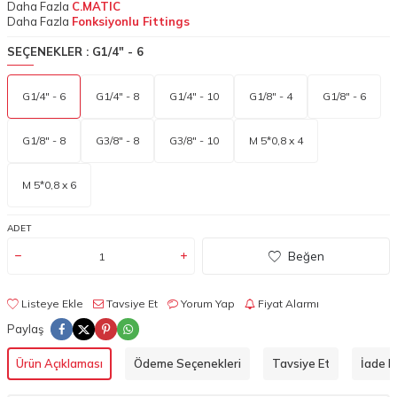
Daha Fazla
C.MATIC
Daha Fazla
Fonksiyonlu Fittings
SEÇENEKLER :
G1/4" - 6
G1/4" - 6
G1/4" - 8
G1/4" - 10
G1/8" - 4
G1/8" - 6
G1/8" - 8
G3/8" - 8
G3/8" - 10
M 5*0,8 x 4
M 5*0,8 x 6
ADET
Beğen
Listeye Ekle
Tavsiye Et
Yorum Yap
Fiyat Alarmı
Paylaş
Ürün Açıklaması
Ödeme Seçenekleri
Tavsiye Et
İade Ko