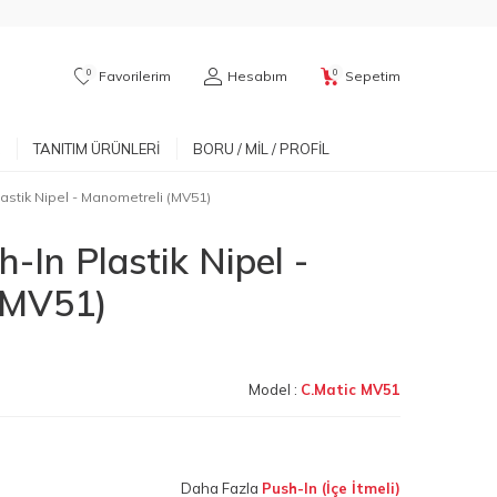
0
0
Favorilerim
Hesabım
Sepetim
TANITIM ÜRÜNLERI
BORU / MIL / PROFIL
astik Nipel - Manometreli (MV51)
-In Plastik Nipel -
(MV51)
Model :
C.Matic MV51
Daha Fazla
Push-In (İçe İtmeli)