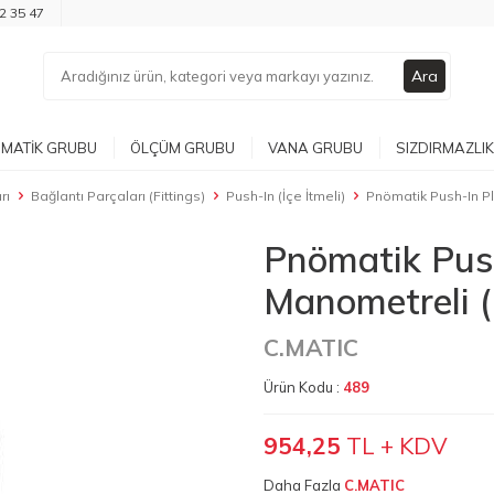
2 35 47
Ara
MATIK GRUBU
ÖLÇÜM GRUBU
VANA GRUBU
SIZDIRMAZLIK
rı
Bağlantı Parçaları (Fittings)
Push-In (İçe İtmeli)
Pnömatik Push-In Pl
Pnömatik Push
Manometreli 
C.MATIC
Ürün Kodu :
489
954,25
TL + KDV
Daha Fazla
C.MATIC