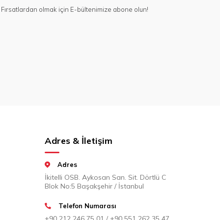
Fırsatlardan olmak için E-bültenimize abone olun!
Adres & İletişim
Adres
İkitelli OSB. Aykosan San. Sit. Dörtlü C
Blok No:5 Başakşehir / İstanbul
Telefon Numarası
+90 212 246 75 01 / +90 551 262 35 47