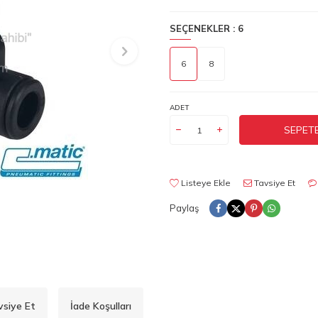
SEÇENEKLER :
6
6
8
ADET
SEPETE
Listeye Ekle
Tavsiye Et
Paylaş
vsiye Et
İade Koşulları