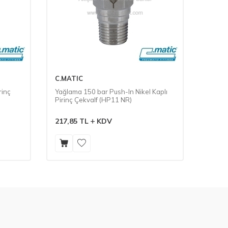
C.MATIC
C.MAT
rinç
Yağlama 150 bar Push-In Nikel Kaplı
Yağlam
Pirinç Çekvalf (HP11 NR)
Pirinç
217,85
TL
KDV
261,7