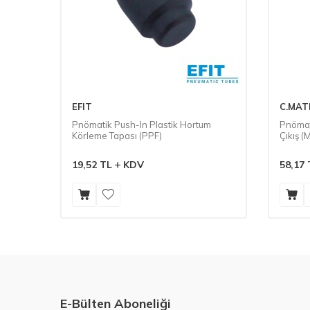
EFIT
C.MAT
plı
Pnömatik Push-In Plastik Hortum
Pnömati
Körleme Tapası (PPF)
Çıkış (
19,52
TL
KDV
58,17
E-Bülten Aboneliği