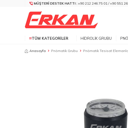
MÜŞTERI DESTEK HATTI :
+90 212 246 75 01 / +90 551 26
TÜM KATEGORILER
HIDROLIK GRUBU
PNÖ
Anasayfa
Pnömatik Grubu
Pnömatik Tesisat Elemanla