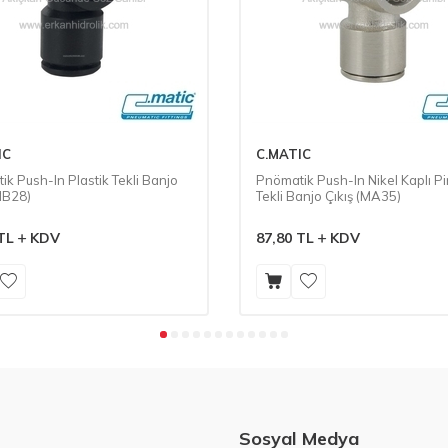
IC
C.MATIC
k Push-In Plastik Tekli Banjo
Pnömatik Push-In Nikel Kaplı Pi
MB28)
Tekli Banjo Çıkış (MA35)
TL
KDV
87,80
TL
KDV
Sosyal Medya