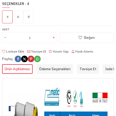
SEÇENEKLER :
4
4
6
8
ADET
Beğen
Listeye Ekle
Tavsiye Et
Yorum Yap
Fiyat Alarmı
Paylaş
Ürün Açıklaması
Ödeme Seçenekleri
Tavsiye Et
İade Ko