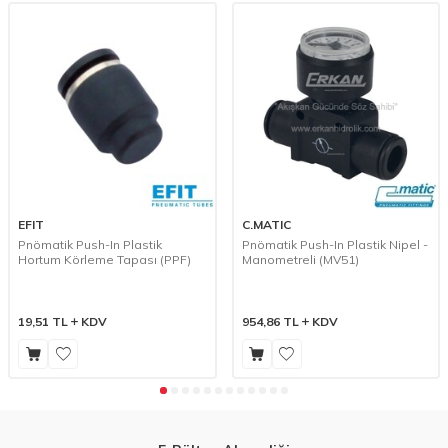
EFIT
C.MATIC
Pnömatik Push-In Plastik
Pnömatik Push-In Plastik Nipel -
Hortum Körleme Tapası (PPF)
Manometreli (MV51)
19,51
TL
KDV
954,86
TL
KDV