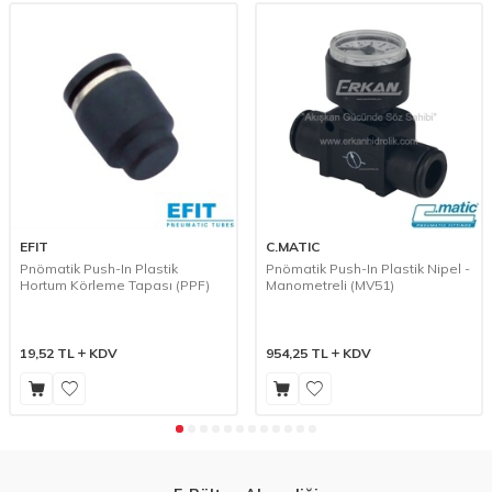
EFIT
C.MATIC
Pnömatik Push-In Plastik
Pnömatik Push-In Plastik Nipel -
Hortum Körleme Tapası (PPF)
Manometreli (MV51)
19,52
TL
KDV
954,25
TL
KDV