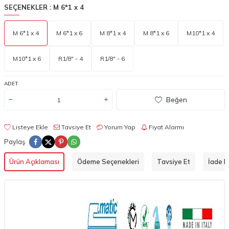
SEÇENEKLER :
M 6*1 x 4
M 6*1 x 4
M 6*1 x 6
M 8*1 x 4
M 8*1 x 6
M10*1 x 4
M10*1 x 6
R1/8" - 4
R1/8" - 6
ADET
Beğen
Listeye Ekle
Tavsiye Et
Yorum Yap
Fiyat Alarmı
Paylaş
Ürün Açıklaması
Ödeme Seçenekleri
Tavsiye Et
İade Ko