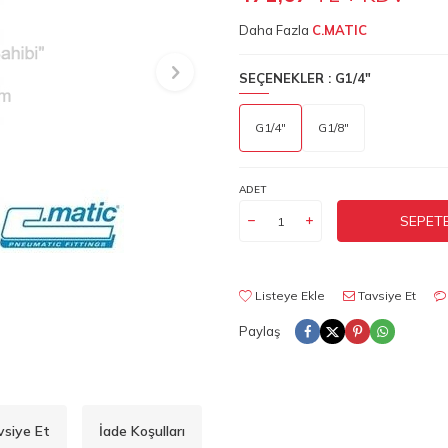
Daha Fazla
C.MATIC
SEÇENEKLER :
G1/4"
G1/4"
G1/8"
ADET
SEPETE
Listeye Ekle
Tavsiye Et
Paylaş
vsiye Et
İade Koşulları