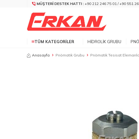
MÜŞTERI DESTEK HATTI :
+90 212 246 75 01 / +90 551 26
TÜM KATEGORILER
HIDROLIK GRUBU
PNÖ
Anasayfa
Pnömatik Grubu
Pnömatik Tesisat Elemanla