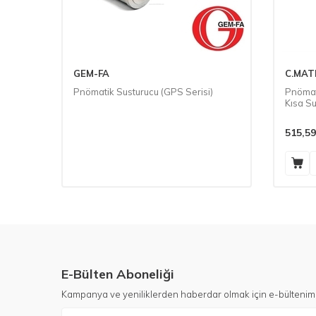
GEM-FA
C.MAT
arlı
Pnömatik Susturucu (GPS Serisi)
Pnömat
Kısa S
515,59
E-Bülten Aboneliği
Kampanya ve yeniliklerden haberdar olmak için e-bültenim