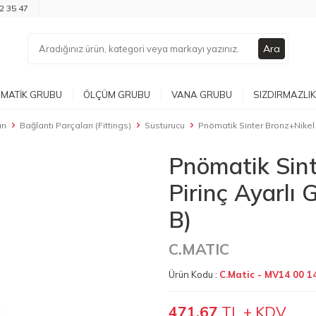
2 35 47
Ara
MATIK GRUBU
ÖLÇÜM GRUBU
VANA GRUBU
SIZDIRMAZLIK
rı
Bağlantı Parçaları (Fittings)
Susturucu
Pnömatik Sinter Bronz+Nikel 
Pnömatik Sint
Pirinç Ayarlı
B)
C.MATIC
Ürün Kodu :
C.Matic - MV14 00 14
471,67
TL + KDV