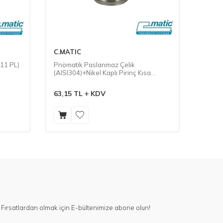
C.MATIC
C.MAT
V11 PL)
Pnömatik Paslanmaz Çelik
Pnöma
(AISI304)+Nikel Kaplı Pirinç Kısa
(AISI3
Susturucu (MV11 FE)
(MV11
63,15
TL
KDV
53,81
Fırsatlardan olmak için E-bültenimize abone olun!