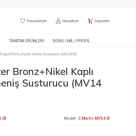
0
0
Favorilerim
Hesabım
Sepetim
TANITIM ÜRÜNLERI
BORU / MIL / PROFIL
Kaplı Pirinç Ayarlı Geniş Susturucu (MV14 B)
er Bronz+Nikel Kaplı
 Geniş Susturucu (MV14
 /B
Model :
C.Matic MV14 B