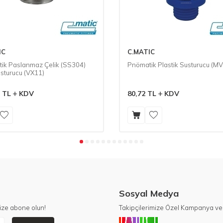
IC
C.MATIC
ik Paslanmaz Çelik (SS304)
Pnömatik Plastik Susturucu (M
usturucu (VX11)
TL
KDV
80,72
TL
KDV
Sosyal Medya
ize abone olun!
Takipçilerimize Özel Kampanya ve 