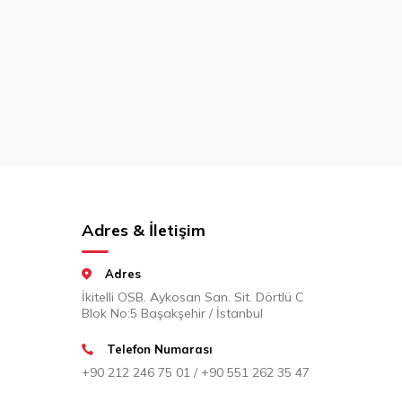
Adres & İletişim
Adres
İkitelli OSB. Aykosan San. Sit. Dörtlü C
Blok No:5 Başakşehir / İstanbul
Telefon Numarası
+90 212 246 75 01 / +90 551 262 35 47