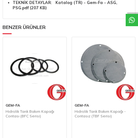
W
h
a
t
a
p
p
D
e
s
t
e
H
a
t
t
TEKNİK DETAYLAR:
Katalog (TR) - Gem-Fa - ASG,
PSG.pdf (207 KB)
BENZER ÜRÜNLER
GEM-FA
GEM-FA
Hidrolik Tank Bakım Kapağı
Hidrolik Tank Bakım Kapağı -
Contası (BFC Serisi)
Contasız (TBF Serisi)