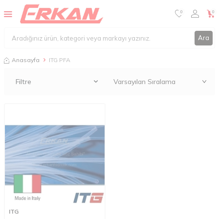
0
0
Ara
Anasayfa
ITG PFA
Filtre
ITG