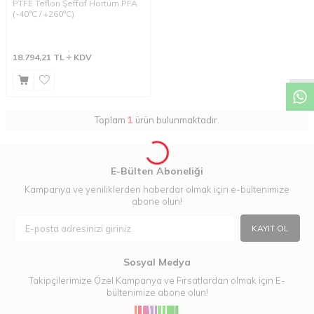
PTFE Teflon Şeffaf Hortum PFA
(-40°C / +260°C)
W
h
a
t
a
p
p
D
e
s
t
e
H
a
t
t
18.794,21
TL
KDV
Toplam
1
ürün bulunmaktadır.
E-Bülten Aboneliği
Kampanya ve yeniliklerden haberdar olmak için e-bültenimize
abone olun!
KAYIT OL
Sosyal Medya
Takipçilerimize Özel Kampanya ve Fırsatlardan olmak için E-
bültenimize abone olun!