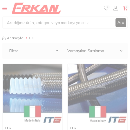
0
0
Ara
Anasayfa
ITG
Filtre
ITG
ITG