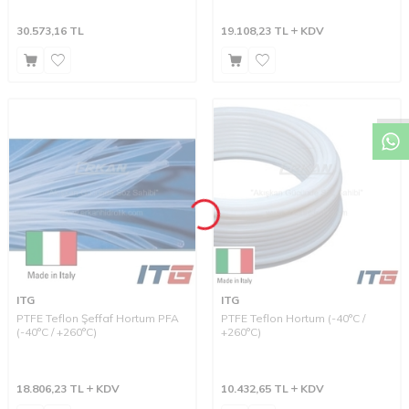
30.573,16
TL
19.108,23
TL
KDV
W
h
a
t
a
p
p
D
e
s
t
e
H
a
t
t
ITG
ITG
PTFE Teflon Şeffaf Hortum PFA
PTFE Teflon Hortum (-40°C /
(-40°C / +260°C)
+260°C)
18.806,23
TL
KDV
10.432,65
TL
KDV