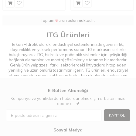
Toplam
6
ürün bulunmaktadır.
ITG Ürünleri
Erkan Hidrolik olarak, endüstriyel sistemlerinizde güvenilirlik,
dayanıklılık ve yüksek performans sunan ITG markasını sizlerle
buluşturuyoruz. ITG, hidrolik ve pnömatik sistemler için geliştirdiği
bağlantı elemanları ve montaj çözümleriyle tanınan bir markadır.
Geniş ürün yelpazesi, farklı sektörlerdeki ihtiyaçlara hitap eden
yenilikçi ve uzun ömürlü tasarımları içerir. ITG ürünleri, endüstriyel
otomasyondan enerji sektörüne kadar birçok alanda maksimum
verimlilik ve kolay kullanım sağlamak için tasarlanmıştır. İş
süreçlerinizi optimize etmek ve bağlantı sistemlerinizi güçlendirmek
E-Bülten Aboneliği
için ITG’yi tercih edin!
Kampanya ve yeniliklerden haberdar olmak için e-bültenimize
ITG Ürünleri Nelerdir?
abone olun!
ITG, hidrolik ve pnömatik sistemler için geniş bir bağlantı elemanları
ve montaj çözümleri yelpazesi sunarak, farklı sektörlerin ihtiyaçlarına
KAYIT OL
uygun ürünler geliştiren bir markadır. Dayanıklılığı, performansı ve
güvenilirliği ile tanınan ITG ürünleri, endüstriyel süreçlerde verimlilik
Sosyal Medya
ve kullanım kolaylığı sağlamayı hedefler.