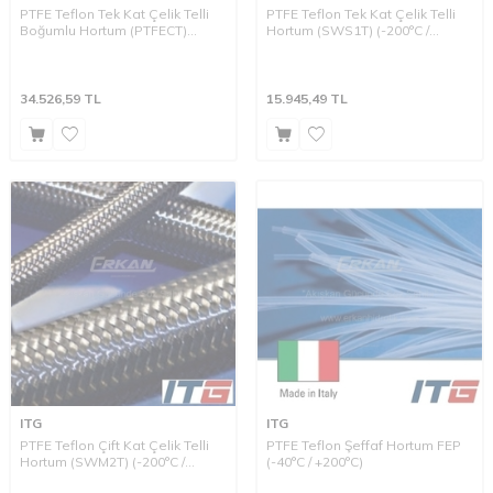
PTFE Teflon Tek Kat Çelik Telli
PTFE Teflon Tek Kat Çelik Telli
Boğumlu Hortum (PTFECT)
Hortum (SWS1T) (-200°C /
(-200°C / +220°C)
+220°C)
34.526,59
TL
15.945,49
TL
ITG
ITG
PTFE Teflon Çift Kat Çelik Telli
PTFE Teflon Şeffaf Hortum FEP
Hortum (SWM2T) (-200°C /
(-40°C / +200°C)
+220°C)