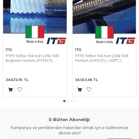
ITG
ITG
PTFE Teflon Tek Kat Çelik Telli
PTFE Teflon Tek Kat Çelik Telli
Boğumlu Hortum (PTFECT)
Hortum (SWS1T) (-200°C /
(-200°C / +220°C)
+220°C)
34.672,91
TL
16.013,06
TL
E-Bülten Aboneliği
Kampanya ve yeniliklerden haberdar olmak için e-bültenimize
abone olun!