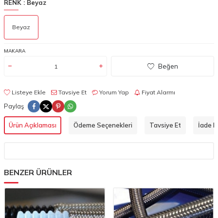
RENK :
Beyaz
Beyaz
MAKARA
Beğen
Listeye Ekle
Tavsiye Et
Yorum Yap
Fiyat Alarmı
Paylaş
Ürün Açıklaması
Ödeme Seçenekleri
Tavsiye Et
İade Ko
BENZER ÜRÜNLER