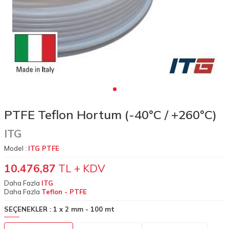
PTFE Teflon Hortum (-40°C / +260°C)
ITG
Model :
ITG PTFE
10.476,87
TL + KDV
Daha Fazla
ITG
Daha Fazla
Teflon - PTFE
SEÇENEKLER :
1 x 2 mm - 100 mt