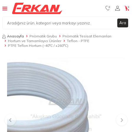
0
0
Ara
Anasayfa
Pnömatik Grubu
Pnömatik Tesisat Elemanları
Hortum ve Tamamlayıcı Ürünler
Teflon - PTFE
PTFE Teflon Hortum (-40°C / +260°C)