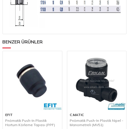
BENZER ÜRÜNLER
EFIT
C.MATIC
Pnömatik Push-In Plastik
Pnömatik Push-In Plastik Nipel -
Hortum Körleme Tapası (PPF)
Manometreli (MV51)