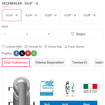
SEÇENEKLER :
G1/4" - 6
G1/4" - 6
G1/4" - 8
G1/8" - 4
G1/8" - 6
G1/8" - 8
ADET
Beğen
Listeye Ekle
Tavsiye Et
Yorum Yap
Fiyat Alarmı
Paylaş
Ürün Açıklaması
Ödeme Seçenekleri
Tavsiye Et
İade Ko