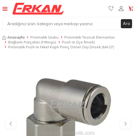
0
0
Ara
Anasayfa
Pnömatik Grubu
Pnömatik Tesisat Elemanları
Bağlantı Parçaları (Fittings)
Push-In (İçe İtmeli)
Pnömatik Push-In Nikel Kaplı Pirinç Döner Dişi Dirsek (MA17)