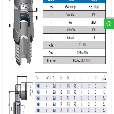
W
h
a
t
a
p
p
D
e
s
t
e
H
a
t
t