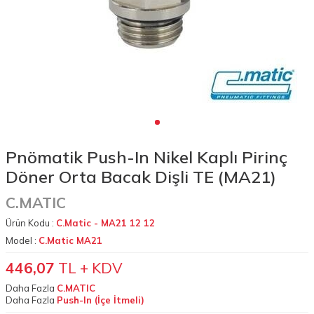
Pnömatik Push-In Nikel Kaplı Pirinç
Döner Orta Bacak Dişli TE (MA21)
C.MATIC
Ürün Kodu :
C.Matic - MA21 12 12
Model :
C.Matic MA21
446,07
TL + KDV
Daha Fazla
C.MATIC
Daha Fazla
Push-In (İçe İtmeli)