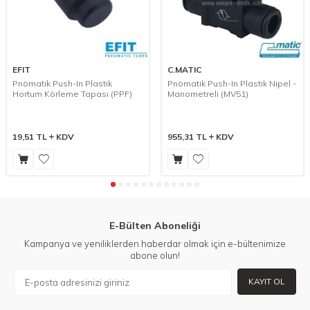
EFIT
C.MATIC
Pnömatik Push-In Plastik
Pnömatik Push-In Plastik Nipel -
Hortum Körleme Tapası (PPF)
Manometreli (MV51)
19,51
TL
KDV
955,31
TL
KDV
E-Bülten Aboneliği
Kampanya ve yeniliklerden haberdar olmak için e-bültenimize
abone olun!
KAYIT OL