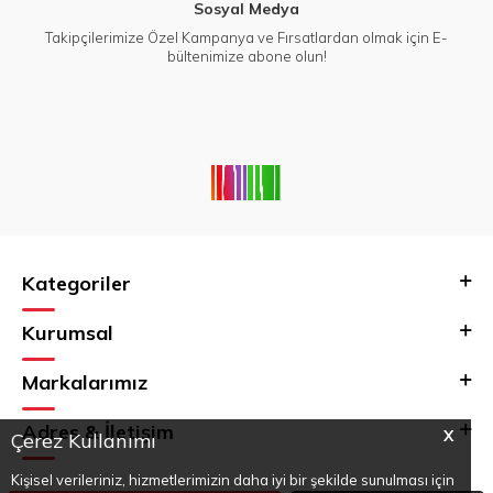
Sosyal Medya
Takipçilerimize Özel Kampanya ve Fırsatlardan olmak için E-
bültenimize abone olun!
Kategoriler
Kurumsal
Markalarımız
Adres & İletişim
X
Çerez Kullanımı
Kişisel verileriniz, hizmetlerimizin daha iyi bir şekilde sunulması için