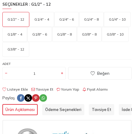
SEÇENEKLER :
G1/2" - 12
G1/2" - 12
G1/4" - 4
G1/4" - 6
G1/4" - 8
G1/4" - 10
G1/8" - 4
G1/8" - 6
G1/8" - 8
G3/8" - 8
G3/8" - 10
G3/8" - 12
ADET
Beğen
Listeye Ekle
Tavsiye Et
Yorum Yap
Fiyat Alarmı
Paylaş
Ürün Açıklaması
Ödeme Seçenekleri
Tavsiye Et
İade Ko