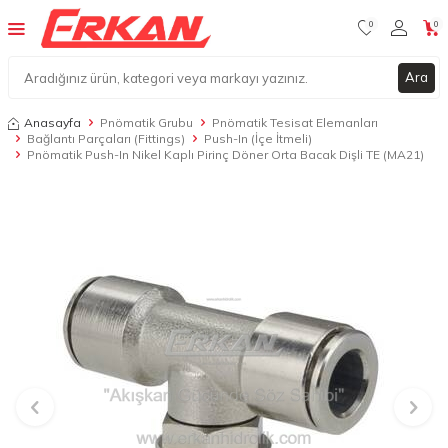
0
0
Ara
Anasayfa
Pnömatik Grubu
Pnömatik Tesisat Elemanları
Bağlantı Parçaları (Fittings)
Push-In (İçe İtmeli)
Pnömatik Push-In Nikel Kaplı Pirinç Döner Orta Bacak Dişli TE (MA21)