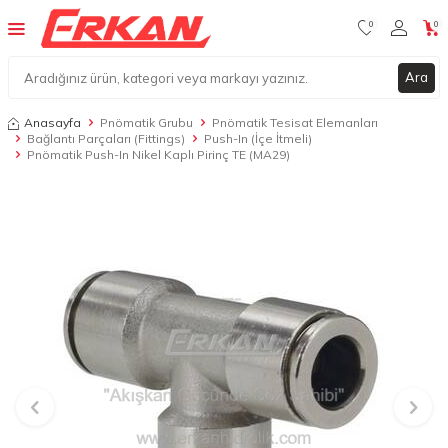
0
0
Ara
Anasayfa
Pnömatik Grubu
Pnömatik Tesisat Elemanları
Bağlantı Parçaları (Fittings)
Push-In (İçe İtmeli)
Pnömatik Push-In Nikel Kaplı Pirinç TE (MA29)