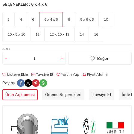
SEÇENEKLER :
6 x 4 x 6
3
4
6
6 x 4 x 6
8
8 x 6 x 8
10
10 x 8 x 10
12
12 x 10 x 12
14
16
ADET
Beğen
Listeye Ekle
Tavsiye Et
Yorum Yap
Fiyat Alarmı
Paylaş
Ürün Açıklaması
Ödeme Seçenekleri
Tavsiye Et
İade Ko