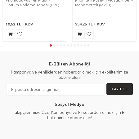
Pnömatik Push-In Plastik
Pnömatik Push-In Plastik Nipel -
Hortum Körleme Tapası (PPF)
Manometreli (MV51)
19,52
TL
KDV
954,25
TL
KDV
E-Bülten Aboneliği
Kampanya ve yeniliklerden haberdar olmak için e-bültenimize
abone olun!
KAYIT OL
Sosyal Medya
Takipçilerimize Özel Kampanya ve Fırsatlardan olmak için E-
bültenimize abone olun!